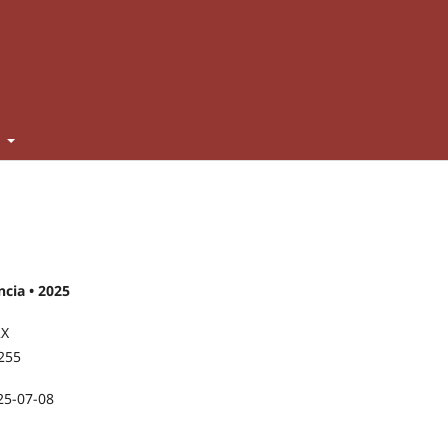
t
cia • 2025
2X
255
25-07-08