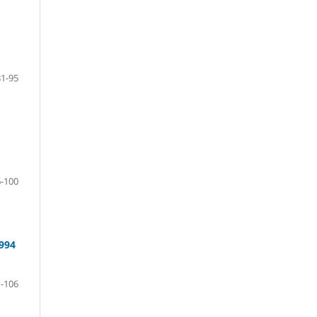
81-95
-100
1994
-106