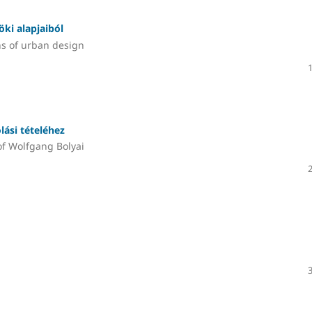
ki alapjaiból
ns of urban design
ási tételéhez
of Wolfgang Bolyai