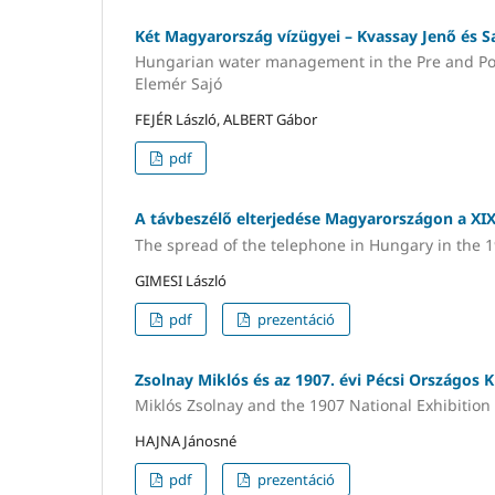
Két Magyarország vízügyei – Kvassay Jenő és
Hungarian water management in the Pre and Post 
Elemér Sajó
FEJÉR László, ALBERT Gábor
pdf
A távbeszélő elterjedése Magyarországon a XI
The spread of the telephone in Hungary in the 1
GIMESI László
pdf
prezentáció
Zsolnay Miklós és az 1907. évi Pécsi Országos Ki
Miklós Zsolnay and the 1907 National Exhibition 
HAJNA Jánosné
pdf
prezentáció