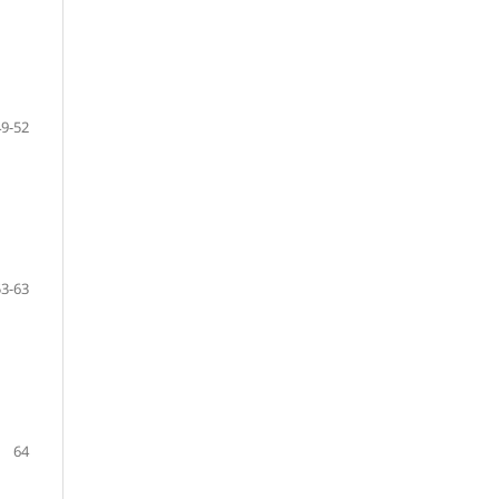
49-52
53-63
64