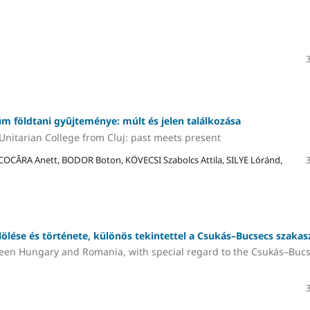
um földtani gyűjteménye: múlt és jelen találkozása
Unitarian College from Cluj: past meets present
COCÂRA Anett, BODOR Boton, KÖVECSI Szabolcs Attila, SILYE Lóránd,
lése és története, különös tekintettel a Csukás–Bucsecs szakas
ween Hungary and Romania, with special regard to the Csukás–Buc