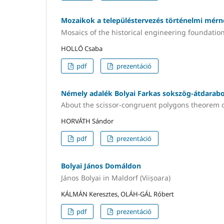
Mozaikok a településtervezés történelmi mérnö
Mosaics of the historical engineering foundatio
HOLLÓ Csaba
pdf
prezentáció
Némely adalék Bolyai Farkas sokszög-átdarabol
About the scissor-congruent polygons theorem 
HORVÁTH Sándor
pdf
prezentáció
Bolyai János Domáldon
János Bolyai in Maldorf (Viișoara)
KÁLMÁN Keresztes, OLÁH-GÁL Róbert
pdf
prezentáció