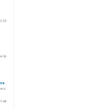
32-33
34-36
zra
secs
37-48