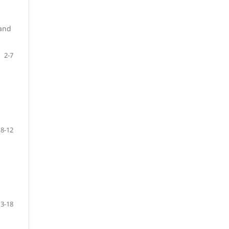
 and
2-7
8-12
13-18