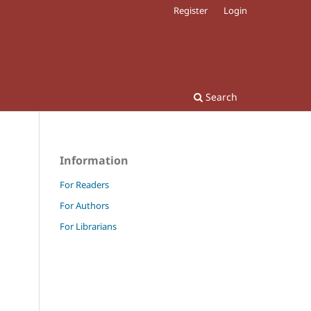
Register
Login
Search
Information
For Readers
For Authors
For Librarians