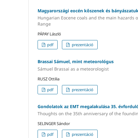
Magyarországi eocén kőszenek és bányászatuk
Hungarian Eocene coals and the main hazards 
Range
PÁPAY László
pdf
prezentáció
Brassai Sámuel, mint meteorológus
Sámuel Brassai as a meteorologist
RUSZ Ottilia
pdf
prezentáció
Gondolatok az EMT megalakulása 35. évfordulój
Thoughts on the 35th anniversary of the foundin
SELINGER Sándor
pdf
prezentáció