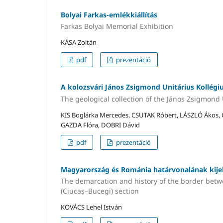
Bolyai Farkas-emlékkiállítás
Farkas Bolyai Memorial Exhibition
KÁSA Zoltán
pdf
prezentáció
A kolozsvári János Zsigmond Unitárius Kollégi
The geological collection of the János Zsigmond 
KIS Boglárka Mercedes, CSUTAK Róbert, LÁSZLÓ Ákos, 
GAZDA Flóra, DOBRI Dávid
pdf
prezentáció
Magyarország és Románia határvonalának kijelö
The demarcation and history of the border bet
(Ciucaș–Bucegi) section
KOVÁCS Lehel István