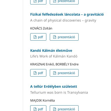
pdf
prezentáció
Fizikai felfedezések láncolata – a gravitáció
A chain of physical discoveries – gravity
KOVÁCS Zoltán
pdf
prezentáció
Kandó Kálmán életműve
Life’s Work of Kálmán Kandó
KRASZNAI Enikő, BORBÉLY Endre
pdf
prezentáció
A tellúr Erdélyben született
Tellurium was born is Transylvania
MAJDIK Kornélia
pdf
prezentáció