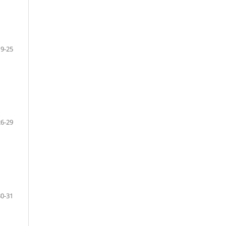
19-25
26-29
30-31