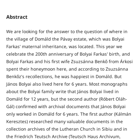
Abstract
We are looking for the answer to the question of where in
the village of Domáld the Pávay estate, which was Bolyai
Farkas' maternal inheritance, was located. This year we
celebrate the 200th anniversary of Bolyai Farkas' birth, and
Bolyai Farkas and his first wife Zsuzsánna Benkő from Árkosi
spent their honeymoon here, and according to Zsuzsánna
Benkőz's recollections, he was happiest in Domáld. But
János Bolyai also lived here for 6 years. Most monographs
about the Bolyai family write that János Bolyai lived in
Domáld for 12 years, but the second author (Róbert Oláh-
Gál) confirmed with archival documents that János Bolyai
only worked in Domáld for 6 years. The first author (Kálmán
Keresztes) researched many valuable documents in the
collection archives of the Lutheran Church in Sibiu and in
the Friedrich Teutsch Archive (Teutsch Haus Archivum,