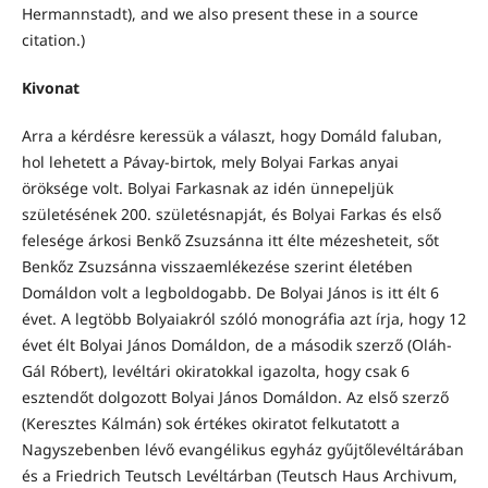
Hermannstadt), and we also present these in a source
citation.)
Kivonat
Arra a kérdésre keressük a választ, hogy Domáld faluban,
hol lehetett a Pávay-birtok, mely Bolyai Farkas anyai
öröksége volt. Bolyai Farkasnak az idén ünnepeljük
születésének 200. születésnapját, és Bolyai Farkas és első
felesége árkosi Benkő Zsuzsánna itt élte mézesheteit, sőt
Benkőz Zsuzsánna visszaemlékezése szerint életében
Domáldon volt a legboldogabb. De Bolyai János is itt élt 6
évet. A legtöbb Bolyaiakról szóló monográfia azt írja, hogy 12
évet élt Bolyai János Domáldon, de a második szerző (Oláh-
Gál Róbert), levéltári okiratokkal igazolta, hogy csak 6
esztendőt dolgozott Bolyai János Domáldon. Az első szerző
(Keresztes Kálmán) sok értékes okiratot felkutatott a
Nagyszebenben lévő evangélikus egyház gyűjtőlevéltárában
és a Friedrich Teutsch Levéltárban (Teutsch Haus Archivum,