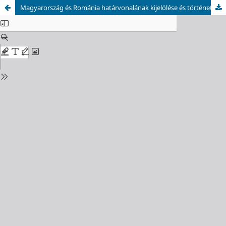
Magyarország és Románia határvonalának kijelölése és története, különös tekintettel a Csukás–Bucsecs szakaszra