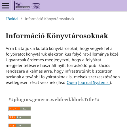
Főoldal
/
Információ Könyvtárosoknak
Információ Könyvtárosoknak
Arra biztatjuk a kutató könyvtárosokat, hogy vegyék fel a
folyóiratot könyvtáruk elektronikus folyóirat-állománya közé.
Ugyancsak érdemes megjegyezni, hogy a folyóirat
megjelentetésére használt nyílt forráskódú publikációs
rendszere alkalmas arra, hogy infrastrutúrát biztosítson
azoknak a további folyóiratoknak is, melyek szerkesztésében
esetlegesen részt vesznek (lásd
Open Journal Systems
).
##plugins.generic.webfeed.blockTitle##