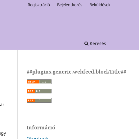
Regisztráció
Bejelentkezés
Beküldések
Keresés
##plugins.generic.webfeed.blockTitle##
már
Információ
úgy
Olvasóknak