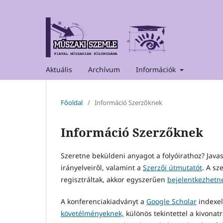
Aktuális
Archívum
Információk
Főoldal
/
Információ Szerzőknek
Információ Szerzőknek
Szeretne beküldeni anyagot a folyóirathoz? Javas
irányelveiről, valamint a
Szerzői útmutatót
. A sz
regisztráltak, akkor egyszerűen
bejelentkezhetn
A konferenciakiadványt a
Google Scholar
indexel
követélményeknek,
különös tekintettel a kivonat