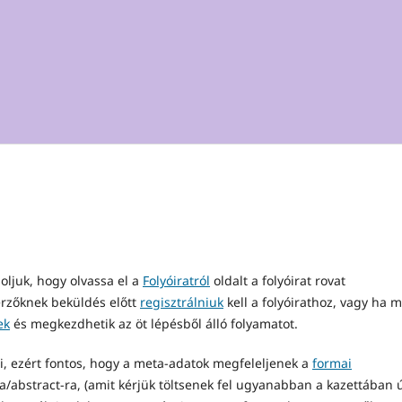
oljuk, hogy olvassa el a
Folyóiratról
oldalt a folyóirat rovat
erzőknek beküldés előtt
regisztrálniuk
kell a folyóirathoz, vagy ha 
ek
és megkezdhetik az öt lépésből álló folyamatot.
i, ezért fontos, hogy a meta-adatok megfeleljenek a
formai
ra/abstract-ra, (amit kérjük töltsenek fel ugyanabban a kazettában 