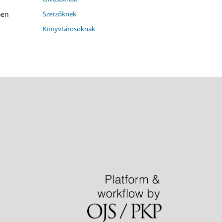
Szerzőknek
ően
Könyvtárosoknak