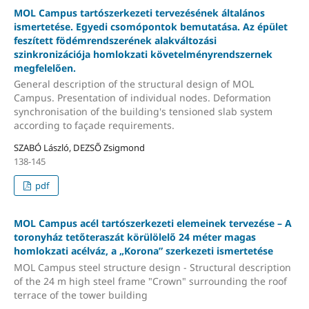
MOL Campus tartószerkezeti tervezésének általános
ismertetése. Egyedi csomópontok bemutatása. Az épület
feszített födémrendszerének alakváltozási
szinkronizációja homlokzati követelményrendszernek
megfelelően.
General description of the structural design of MOL
Campus. Presentation of individual nodes. Deformation
synchronisation of the building's tensioned slab system
according to façade requirements.
SZABÓ László, DEZSŐ Zsigmond
138-145
pdf
MOL Campus acél tartószerkezeti elemeinek tervezése – A
toronyház tetőteraszát körülölelő 24 méter magas
homlokzati acélváz, a „Korona” szerkezeti ismertetése
MOL Campus steel structure design - Structural description
of the 24 m high steel frame "Crown" surrounding the roof
terrace of the tower building