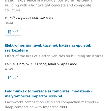
Design experience of a Florida four storey residential
building with a lightweight concrete and composite
structure
DEZSŐ Zsigmond, MAGYAR Máté
34-44
pdf
Elektromos járművek tüzeinek hatása az épületek
szerkezeteire
Effect of the fires of electric vehicles on building structures
FARKAS Flóra, SZIKRA Csaba, TAKÁCS Lajos Gábor
45-49
pdf
Földmunkák tömörsége és tömörítési módszerek -
mélytömörítés Impactor 2000-rel
Earthworks compaction ratio and compaction methods –
deep compaction with Impactor 2000