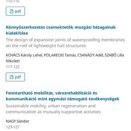
110-116
pdf
Könnyűszerkezetes csarnoktetők mozgási hézagainak
kialakítása
The design of expansion joints of waterproofing membranes
on the roof of lightweight hall structures
KOVÁCS Károly Lehel, POLARECKI Tamás, CSANÁDY Adél, SZABÓ Lilla
Nikolett
117-122
pdf
Fenntartható mobilitás, városrehabilitáció és
kommunikáció mint egymást támogató tevékenységek
Sustainable mobility, urban regeneration and
communication as mutually supportive activities
NAGY Sándor
123-127