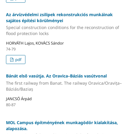
Az árvízvédelmi zsilipek rekonstrukciós munkáinak
sajátos építési körülményei
Special construction conditions for the reconstruction of
flood protection locks
HORVÁTH Lajos, KOVÁCS Sándor
74-79
pdf
Bánát első vasútja. Az Oravica–Báziás vasútvonal
The first railway from Banat. The railway Oravica/Oravița–
Báziás/Baziaș
JANCSÓ Árpád
80-87
MOL Campus építményének munkagödör kialakítása,
alapozása.