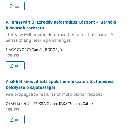
pdf
A Temesvári Új Ezredév Református Központ – Mérnöki
kihívások sorozata
The New Millennium Reformed Center of Timisoara – A
Series of Engineering Challenges
NAGY-GYÖRGY Tamás, BOROS József
128-132
pdf
A síkból kimozdított épülethomlokzatok tűzterjedést
befolyásoló sajátosságai
Fire propagation features of multi-planar facades
OLÁH Krisztián, SZIKRA Csaba, TAKÁCS Lajos Gábor
133-137
pdf