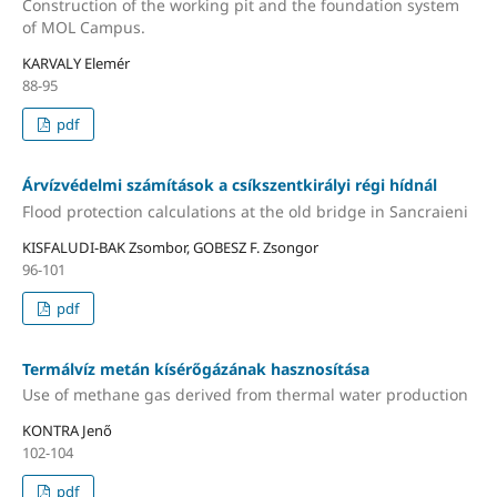
Construction of the working pit and the foundation system
of MOL Campus.
KARVALY Elemér
88-95
pdf
Árvízvédelmi számítások a csíkszentkirályi régi hídnál
Flood protection calculations at the old bridge in Sancraieni
KISFALUDI-BAK Zsombor, GOBESZ F. Zsongor
96-101
pdf
Termálvíz metán kísérőgázának hasznosítása
Use of methane gas derived from thermal water production
KONTRA Jenő
102-104
pdf