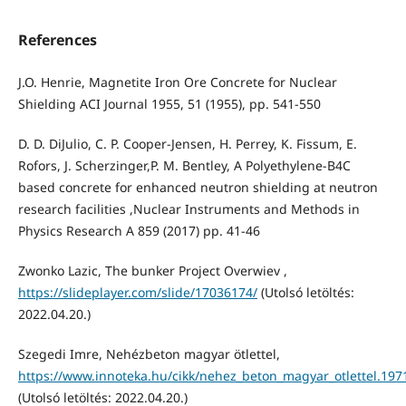
References
J.O. Henrie, Magnetite Iron Ore Concrete for Nuclear
Shielding ACI Journal 1955, 51 (1955), pp. 541-550
D. D. DiJulio, C. P. Cooper-Jensen, H. Perrey, K. Fissum, E.
Rofors, J. Scherzinger,P. M. Bentley, A Polyethylene-B4C
based concrete for enhanced neutron shielding at neutron
research facilities ,Nuclear Instruments and Methods in
Physics Research A 859 (2017) pp. 41-46
Zwonko Lazic, The bunker Project Overwiev ,
https://slideplayer.com/slide/17036174/
(Utolsó letöltés:
2022.04.20.)
Szegedi Imre, Nehézbeton magyar ötlettel,
https://www.innoteka.hu/cikk/nehez_beton_magyar_otlettel.197
(Utolsó letöltés: 2022.04.20.)