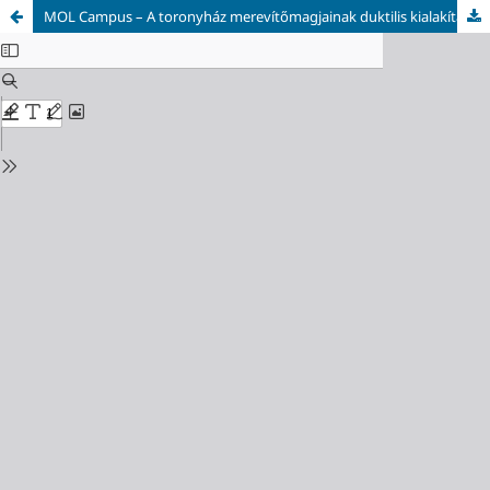
MOL Campus – A toronyház merevítőmagjainak duktilis kialakítása, a modellezés és méretezés menetének ismertetése