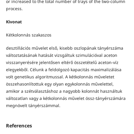
or increased to the total number of trays of the two-column
process.
Kivonat
Kétkolonnás szakaszos
desztillációs művelet első, kisebb oszlopának tányérszáma
változtatásának hatását vizsgáltuk szimulációval aceton
visszanyerésére jelentősen eltérő összetételű aceton-víz
elegyekből. Célunk a feldolgozó kapacitás maximalizálása
volt genetikus algoritmussal. A kétkolonnás műveletet
összehasonlítottuk egy olyan egykolonnás művelettel,
amikor a szétválasztáshoz a nagyobb kolonnát használtuk
változatlan vagy a kétkolonnás művelet össz-tányérszámára
megnövelt tányérszámmal.
References