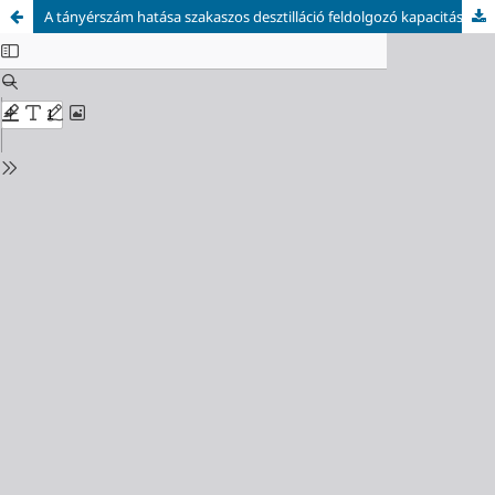
A tányérszám hatása szakaszos desztilláció feldolgozó kapacitására egy- és kétkolonnás műveletek esetén