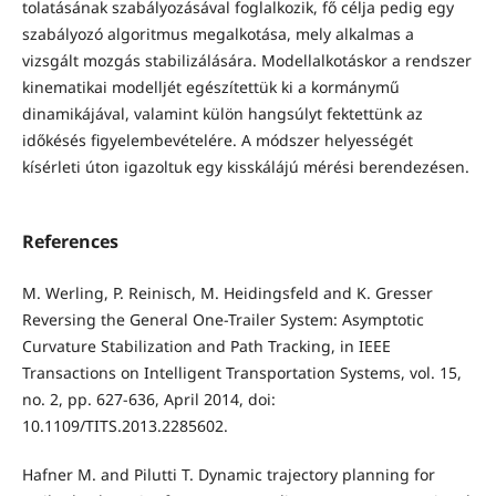
tolatásának szabályozásával foglalkozik, fő célja pedig egy
szabályozó algoritmus megalkotása, mely alkalmas a
vizsgált mozgás sta­bi­lizálására. Modellalkotáskor a rendszer
kinematikai modelljét egészítettük ki a kormánymű
dinamikájával, valamint külön hangsúlyt fektettünk az
időkésés figyelembevételére. A módszer helyességét
kísérleti úton igazoltuk egy kisskálájú mérési berendezésen.
References
M. Werling, P. Reinisch, M. Heidingsfeld and K. Gresser
Reversing the General One-Trailer System: Asymptotic
Curvature Stabilization and Path Tracking, in IEEE
Transactions on Intelligent Transportation Systems, vol. 15,
no. 2, pp. 627-636, April 2014, doi:
10.1109/TITS.2013.2285602.
Hafner M. and Pilutti T. Dynamic trajectory planning for