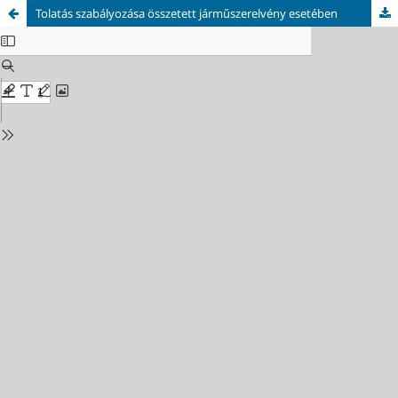
Tolatás szabályozása összetett járműszerelvény esetében