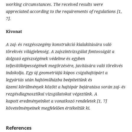
working circumstances. The received results were
appreciated according to the requirements of regulations [1,
7].
Kivonat
A zaj- és rezgésszegény konstrukció kialakítására való
törekvés világjelenség. A zajszintvizsgálat fontosságát a
dolgozó egészségének védelme és egyben
teljesítőképességének megőrzésére, javítására való törekvés
indokolja. Egy új geometriájú kúpos csigahajtópárt a
legyártás után hajtóműházba beépítettünk és
üzemi körülmények között a hajtópár bejáratása során zaj- és
rezgésdiagnosztikai vizsgálatokat végeztünk. A
kapott eredményeinket a vonatkozó rendeletek [1, 7]
követelményeinek megfelelően értékeltük ki.
References