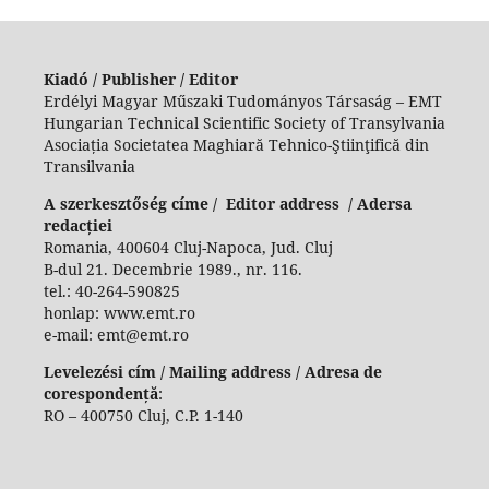
Kiadó / Publisher / Editor
Erdélyi Magyar Műszaki Tudományos Társaság – EMT
Hungarian Technical Scientific Society of Transylvania
Asociația Societatea Maghiară Tehnico-Ştiinţifică din
Transilvania
A szerkesztőség címe / Editor address / Adersa
redacției
Romania, 400604 Cluj-Napoca, Jud. Cluj
B-dul 21. Decembrie 1989., nr. 116.
tel.: 40-264-590825
honlap: www.emt.ro
e-mail: emt@emt.ro
Levelezési cím / Mailing address / Adresa de
corespondență
:
RO – 400750 Cluj, C.P. 1-140