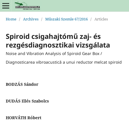
Home
/
Archives
/
Műszaki Szemle 67/2016
/
Articles
Spiroid csigahajtómű zaj- és
rezgésdiagnosztikai vizsgálata
Noise and Vibration Analysis of Spiroid Gear Box /
Diagnosticarea vibroacustică a unui reductor melcat spiroid
BODZÁS Sándor
DUDÁS Illés Szabolcs
HORVÁTH Róbert