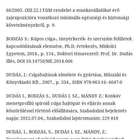
66/2005. (XII.22.) EüM rendelet a munkavállalókat érő
zajexpozícióra vonatkozó minimális egészségi és biztonsági
követelményekről, p. 9.
BODZÁS S.: Kúpos csiga-, tányérkerék- és szerszám felületek
kapcsolódásának elemzése, Ph.D. értekezés, Miskolci
Egyetem, 2014., p. 154., Doktori témavezető: Prof. Dr. Dudás
Illés, DOI 10.14750/ME.2014.006
DUDÁS, I.: Csigahajtások elmélete és gyártása, Műszaki és
Könyvkiadó Kft., 2007., p. 334., ISBN 978-963-16- 6047-0
DUDÁS I., BODZÁS S., DUDÁS I. SZ., MÁNDY Z.: Konkáv
menetprofilú spiroid csiga hajtópár és eljárás annak
köszörüléssel történő előállítására, Szabadalmi bejelentés
napja: 2012.07.04., Szabadalmi lajstromszám: 229 818
DUDÁS, I., BODZÁS, S., DUDÁS I. SZ., MÁNDY, Z.: