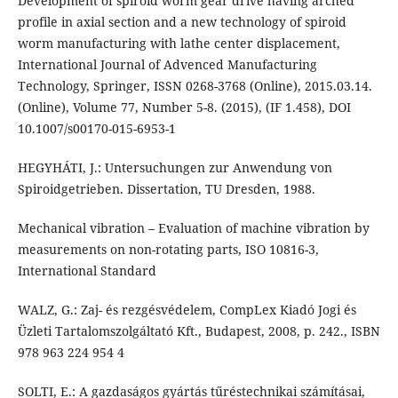
Development of spiroid worm gear drive having arched
profile in axial section and a new technology of spiroid
worm manufacturing with lathe center displacement,
International Journal of Advenced Manufacturing
Technology, Springer, ISSN 0268-3768 (Online), 2015.03.14.
(Online), Volume 77, Number 5-8. (2015), (IF 1.458), DOI
10.1007/s00170-015-6953-1
HEGYHÁTI, J.: Untersuchungen zur Anwendung von
Spiroidgetrieben. Dissertation, TU Dresden, 1988.
Mechanical vibration – Evaluation of machine vibration by
measurements on non-rotating parts, ISO 10816-3,
International Standard
WALZ, G.: Zaj- és rezgésvédelem, CompLex Kiadó Jogi és
Üzleti Tartalomszolgáltató Kft., Budapest, 2008, p. 242., ISBN
978 963 224 954 4
SOLTI, E.: A gazdaságos gyártás tűréstechnikai számításai,