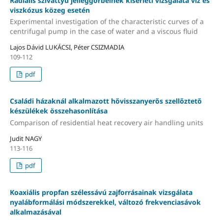
Radiális szivattyú jelleggörbéinek kísérleti vizsgálata víz és
viszkózus közeg esetén
Experimental investigation of the characteristic curves of a
centrifugal pump in the case of water and a viscous fluid
Lajos Dávid LUKÁCSI, Péter CSIZMADIA
109-112
pdf
Családi házaknál alkalmazott hővisszanyerős szellőztető
készülékek összehasonlítása
Comparison of residential heat recovery air handling units
Judit NAGY
113-116
pdf
Koaxiális propfan szélessávú zajforrásainak vizsgálata
nyalábformálási módszerekkel, változó frekvenciasávok
alkalmazásával