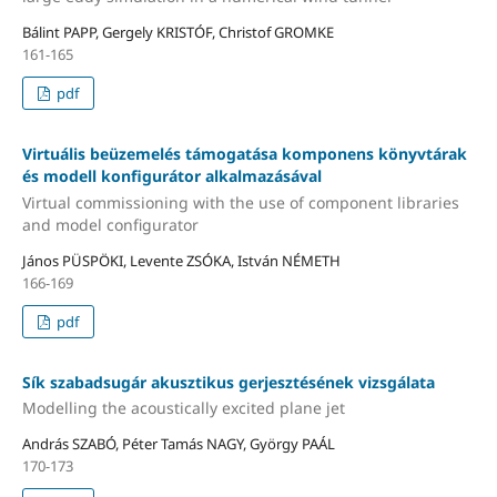
Bálint PAPP, Gergely KRISTÓF, Christof GROMKE
161-165
pdf
Virtuális beüzemelés támogatása komponens könyvtárak
és modell konfigurátor alkalmazásával
Virtual commissioning with the use of component libraries
and model configurator
János PÜSPÖKI, Levente ZSÓKA, István NÉMETH
166-169
pdf
Sík szabadsugár akusztikus gerjesztésének vizsgálata
Modelling the acoustically excited plane jet
András SZABÓ, Péter Tamás NAGY, György PAÁL
170-173