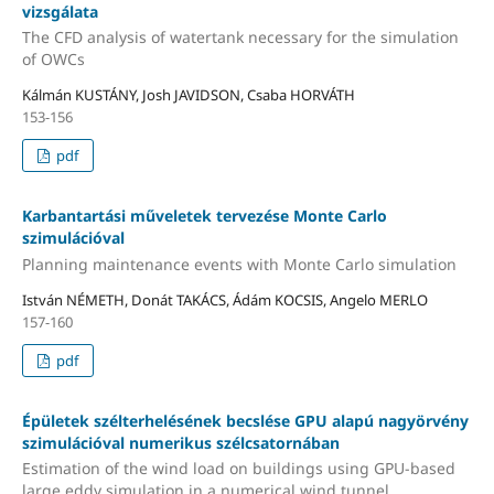
vizsgálata
The CFD analysis of watertank necessary for the simulation
of OWCs
Kálmán KUSTÁNY, Josh JAVIDSON, Csaba HORVÁTH
153-156
pdf
Karbantartási műveletek tervezése Monte Carlo
szimulációval
Planning maintenance events with Monte Carlo simulation
István NÉMETH, Donát TAKÁCS, Ádám KOCSIS, Angelo MERLO
157-160
pdf
Épületek szélterhelésének becslése GPU alapú nagyörvény
szimulációval numerikus szélcsatornában
Estimation of the wind load on buildings using GPU-based
large eddy simulation in a numerical wind tunnel