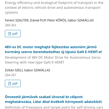
Energy efficiency and ecological footprint of transport in the
context of electric vehicle drive and autonomous transport
systems
Ferenc SZAUTER, Dániel PUP, Péter KŐRÖS, Gábor SZAKÁLLAS
260-263
pdf
48V-os DC motor meghajtó fejlesztése autonóm jármű
kormány szervo berendezéséhez új típusú GaN E-HEMT-el
Development of 48V DC Motor Drive for Autonomous Servo
Steering with new type GaN E-HEMT
Zoltán SZELI, Gabor SZAKÁLLAS
264-267
pdf
Önvezető járművek szabad útvonal és célpont
meghatározása, Lidar által érzékelt környezeti adatokból.
Definition of Freespace and target point for self-driving cars