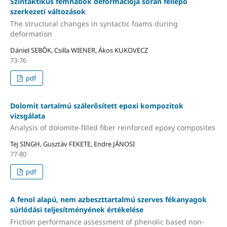
Szintaktikus fémhabok deformációja során fellépő
szerkezeti változások
The structural changes in syntactic foams during
deformation
Dániel SEBŐK, Csilla WIENER, Ákos KUKOVECZ
73-76
pdf
Dolomit tartalmú szálerősített epoxi kompozitok
vizsgálata
Analysis of dolomite-filled fiber reinforced epoxy composites
Tej SINGH, Gusztáv FEKETE, Endre JÁNOSI
77-80
pdf
A fenol alapú, nem azbeszttartalmú szerves fékanyagok
súrlódási teljesítményének értékelése
Friction performance assessment of phenolic based non-