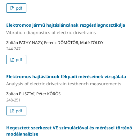
pdf
Elektromos jármű hajtásláncának rezgésdiagnosztikája
Vibration diagnostics of electric drivetrains
Zoltán PATHY-NAGY, Ferenc DÖMÖTÖR, Máté ZÖLDY
244-247
pdf
Elektromos hajtásláncok fékpadi méréseinek vizsgálata
Analysis of electric drivetrain testbench measurements
Zoltan PUSZTAI, Péter KŐRÖS
248-251
pdf
Hegesztett szerkezet VE szimulációval és méréssel történő
modálanalízise