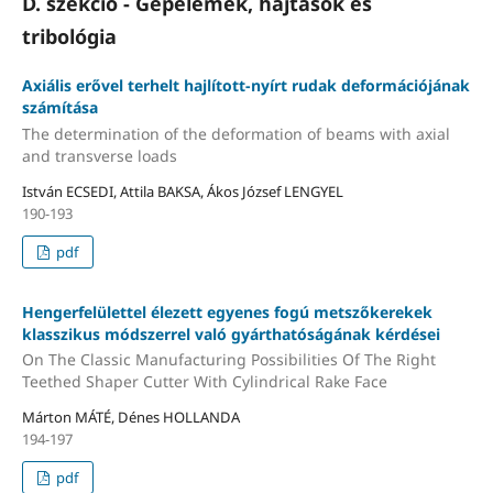
D. szekció - Gépelemek, hajtások és
tribológia
Axiális erővel terhelt hajlított-nyírt rudak deformációjának
számítása
The determination of the deformation of beams with axial
and transverse loads
István ECSEDI, Attila BAKSA, Ákos József LENGYEL
190-193
pdf
Hengerfelülettel élezett egyenes fogú metszőkerekek
klasszikus módszerrel való gyárthatóságának kérdései
On The Classic Manufacturing Possibilities Of The Right
Teethed Shaper Cutter With Cylindrical Rake Face
Márton MÁTÉ, Dénes HOLLANDA
194-197
pdf