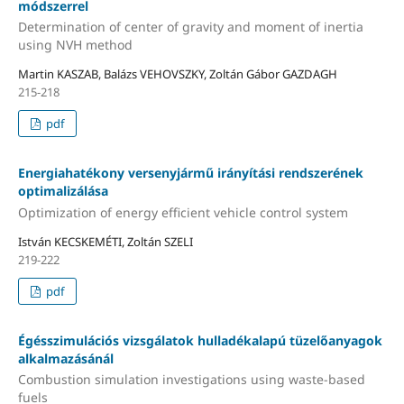
módszerrel
Determination of center of gravity and moment of inertia
using NVH method
Martin KASZAB, Balázs VEHOVSZKY, Zoltán Gábor GAZDAGH
215-218
pdf
Energiahatékony versenyjármű irányítási rendszerének
optimalizálása
Optimization of energy efficient vehicle control system
István KECSKEMÉTI, Zoltán SZELI
219-222
pdf
Égésszimulációs vizsgálatok hulladékalapú tüzelőanyagok
alkalmazásánál
Combustion simulation investigations using waste-based
fuels