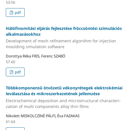
53-56
pdf
Hálófinomítási eljárás fejlesztése fröccsöntési szimulációs
alkalmazásokhoz
Development of mesh refinement algorithm for injection
moulding simulation software
Dorottya Réka FRIS, Ferenc SZABÓ
57-60
pdf
Többkomponensű ötvözetű vékonyrétegek elektrokémiai
leválasztása és mikroszerkezetének jellemzése
Electrochemical deposition and microstructural characteri-
zation of multi components alloy thin films
Nikolett MISKOLCZINÉ PÁLFI, Éva FAZAKAS
61-64