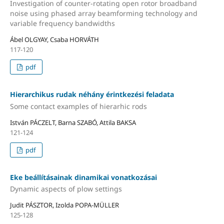
Investigation of counter-rotating open rotor broadband
noise using phased array beamforming technology and
variable frequency bandwidths
Ábel OLGYAY, Csaba HORVÁTH
117-120
pdf
Hierarchikus rudak néhány érintkezési feladata
Some contact examples of hierarhic rods
István PÁCZELT, Barna SZABÓ, Attila BAKSA
121-124
pdf
Eke beállításainak dinamikai vonatkozásai
Dynamic aspects of plow settings
Judit PÁSZTOR, Izolda POPA-MÜLLER
125-128