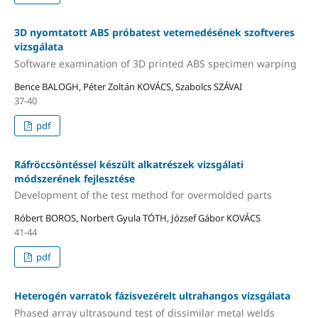
3D nyomtatott ABS próbatest vetemedésének szoftveres
vizsgálata
Software examination of 3D printed ABS specimen warping
Bence BALOGH, Péter Zoltán KOVÁCS, Szabolcs SZÁVAI
37-40
pdf
Ráfröccsöntéssel készült alkatrészek vizsgálati
módszerének fejlesztése
Development of the test method for overmolded parts
Róbert BOROS, Norbert Gyula TÓTH, József Gábor KOVÁCS
41-44
pdf
Heterogén varratok fázisvezérelt ultrahangos vizsgálata
Phased array ultrasound test of dissimilar metal welds