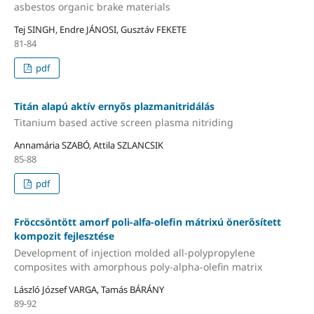
asbestos organic brake materials
Tej SINGH, Endre JÁNOSI, Gusztáv FEKETE
81-84
pdf
Titán alapú aktív ernyős plazmanitridálás
Titanium based active screen plasma nitriding
Annamária SZABÓ, Attila SZLANCSIK
85-88
pdf
Fröccsöntött amorf poli-alfa-olefin mátrixú önerősített
kompozit fejlesztése
Development of injection molded all-polypropylene
composites with amorphous poly-alpha-olefin matrix
László József VARGA, Tamás BÁRÁNY
89-92