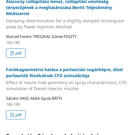
Alacsony csillapítású lemez, csillapítási veszteség
tényezőjének a meghatározása Bevitt Teljesítmény
Módszerrel
Damping determination for a slightly damped rectangular
plate by Power Injection Method
Marcell Ferenc TRESZKAI, Dániel FESZTY
182-185
pdf
Fúvókageometria hatása a porlasztási sugárképre, dízel
porlasztók fúvókáinak CFD szimulációja
Effect of nozzle hole geometry on spray characteristics, CFD
simulation of Diesel injector nozzles
Sándor VASS, Máté Gyula BÁTYI
186-189
pdf