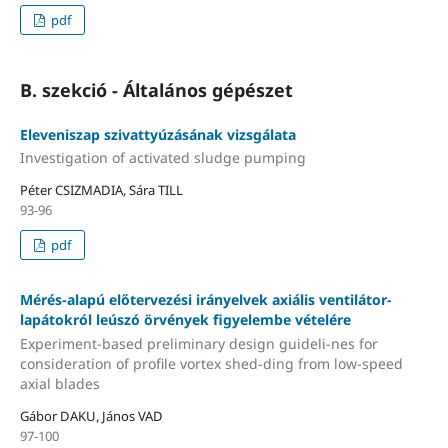
pdf
B. szekció - Általános gépészet
Eleveniszap szivattyúzásának vizsgálata
Investigation of activated sludge pumping
Péter CSIZMADIA, Sára TILL
93-96
pdf
Mérés-alapú előtervezési irányelvek axiális ventilátor-
lapátokról leúszó örvények figyelembe vételére
Experiment-based preliminary design guideli-nes for
consideration of profile vortex shed-ding from low-speed
axial blades
Gábor DAKU, János VAD
97-100