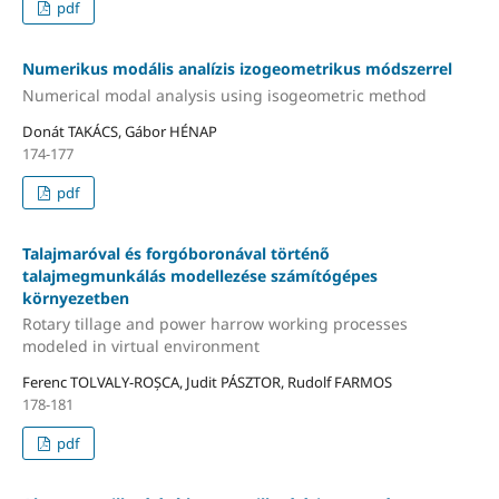
pdf
Numerikus modális analízis izogeometrikus módszerrel
Numerical modal analysis using isogeometric method
Donát TAKÁCS, Gábor HÉNAP
174-177
pdf
Talajmaróval és forgóboronával történő
talajmegmunkálás modellezése számítógépes
környezetben
Rotary tillage and power harrow working processes
modeled in virtual environment
Ferenc TOLVALY-ROȘCA, Judit PÁSZTOR, Rudolf FARMOS
178-181
pdf