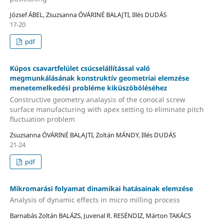
József ÁBEL, Zsuzsanna ÓVÁRINÉ BALAJTI, Illés DUDÁS
17-20
pdf
Kúpos csavartfelület csúcselállítással való
megmunkálásának konstruktív geometriai elemzése
menetemelkedési probléme kiküszöböléséhez
Constructive geometry analaysis of the conocal screw
surface manufacturing with apex setting to eliminate pitch
fluctuation problem
Zsuzsanna ÓVÁRINÉ BALAJTI, Zoltán MÁNDY, Illés DUDÁS
21-24
pdf
Mikromarási folyamat dinamikai hatásainak elemzése
Analysis of dynamic effects in micro milling process
Barnabás Zoltán BALÁZS, Juvenal R. RESÉNDIZ, Márton TAKÁCS