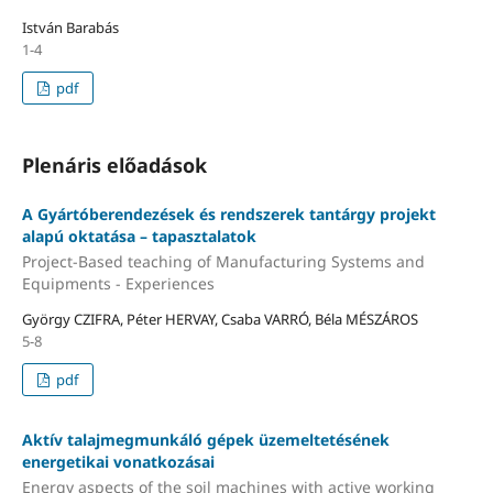
István Barabás
1-4
pdf
Plenáris előadások
A Gyártóberendezések és rendszerek tantárgy projekt
alapú oktatása – tapasztalatok
Project-Based teaching of Manufacturing Systems and
Equipments - Experiences
György CZIFRA, Péter HERVAY, Csaba VARRÓ, Béla MÉSZÁROS
5-8
pdf
Aktív talajmegmunkáló gépek üzemeltetésének
energetikai vonatkozásai
Energy aspects of the soil machines with active working