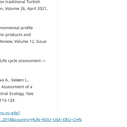
n traditional Turkish
n, Volume 26, April 2021,
ironmental profile
 for products and
eview, Volume 12, Issue
ife cycle assessment —
va A., Valøen L.,
 Assessment of a
trial Ecology, Yale
 113-124
ons-vs-gdp?
750..2018&country=HUN~ROU~USA~DEU~CHN