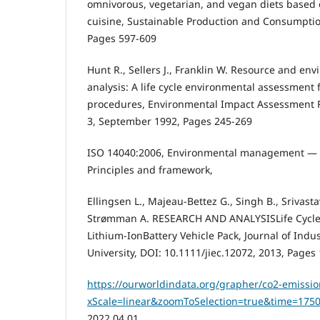
omnivorous, vegetarian, and vegan diets based o
cuisine, Sustainable Production and Consumptio
Pages 597-609
Hunt R., Sellers J., Franklin W. Resource and env
analysis: A life cycle environmental assessment
procedures, Environmental Impact Assessment R
3, September 1992, Pages 245-269
ISO 14040:2006, Environmental management — L
Principles and framework,
Ellingsen L., Majeau-Bettez G., Singh B., Srivasta
Strømman A. RESEARCH AND ANALYSISLife Cycle
Lithium-IonBattery Vehicle Pack, Journal of Indus
University, DOI: 10.1111/jiec.12072, 2013, Pages
https://ourworldindata.org/grapher/co2-emissi
xScale=linear&zoomToSelection=true&time=1
2022.04.01