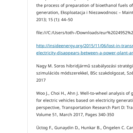
the process of preparation of bioethanol fuels of
generation, Eksploatacja i Niezawodnosc – Maint
2013; 15 (1): 44–50
file:///C:/Users/toth-/Downloads/eur%2024952
http://insideenergy.org/2015/11/06/lost-in-tra
electricity-disappears-between-a-power-plant-a
Nagy M. Soros hibridjármű szabályozási stratégi
szimulációs módszerekkel, BSc szakdolgozat, Sz
2017
Woo J., Choi H., Ahn J. Well-to-wheel analysis o
for electric vehicles based on electricity generat
perspective, Transportation Research Part D: T
Volume 51, March 2017, Pages 340-350
Üctog F., Gunaydin D., Hunkar B., Öngelen C. Car