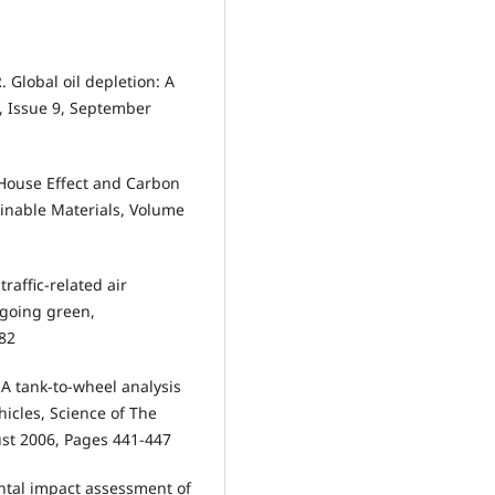
R. Global oil depletion: A
8, Issue 9, September
n House Effect and Carbon
ainable Materials, Volume
traffic-related air
 going green,
82
. A tank-to-wheel analysis
hicles, Science of The
ust 2006, Pages 441-447
ntal impact assessment of