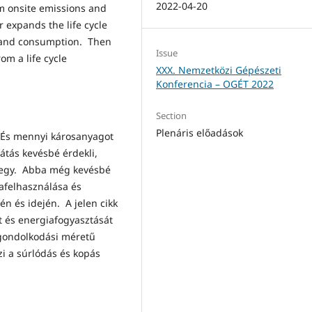
2022-04-20
m onsite emissions and
 expands the life cycle
s and consumption. Then
Issue
om a life cycle
XXX. Nemzetközi Gépészeti
Konferencia – OGÉT 2022
Section
Plenáris előadások
 És mennyi károsanyagot
átás kevésbé érdekli,
 megy. Abba még kevésbé
afelhasználása és
én és idején. A jelen cikk
t és energiafogyasztását
is gondolkodási méretű
zi a súrlódás és kopás