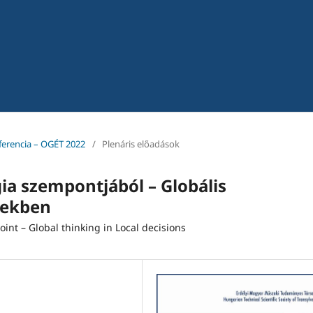
ferencia – OGÉT 2022
/
Plenáris előadások
ógia szempontjából – Globális
sekben
int – Global thinking in Local decisions