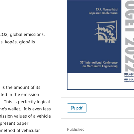
 CO2, global emissions,
ás, kopás, globális
is the amount of its
ted in the emission
 This is perfectly logical
pdf
’s wallet. It is even less
ssion values of a vehicle
 present paper
Published
method of vehicular