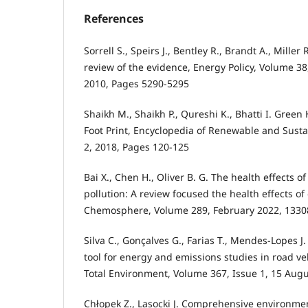
References
Sorrell S., Speirs J., Bentley R., Brandt A., Miller 
review of the evidence, Energy Policy, Volume 3
2010, Pages 5290-5295
Shaikh M., Shaikh P., Qureshi K., Bhatti I. Gree
Foot Print, Encyclopedia of Renewable and Sust
2, 2018, Pages 120-125
Bai X., Chen H., Oliver B. G. The health effects of 
pollution: A review focused the health effects of
Chemosphere, Volume 289, February 2022, 1330
Silva C., Gonçalves G., Farias T., Mendes-Lopes J
tool for energy and emissions studies in road ve
Total Environment, Volume 367, Issue 1, 15 Aug
Chłopek Z., Lasocki J. Comprehensive environme