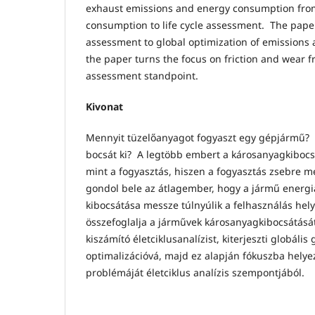
exhaust emissions and energy consumption fro
consumption to life cycle assessment. The paper
assessment to global optimization of emission
the paper turns the focus on friction and wear fr
assessment standpoint.
Kivonat
Mennyit tüzelőanyagot fogyaszt egy gépjármű?
bocsát ki? A legtöbb embert a károsanyagkibocs
mint a fogyasztás, hiszen a fogyasztás zsebre
gondol bele az átlagember, hogy a jármű energi
kibocsátása messze túlnyúlik a felhasználás hely
összefoglalja a járművek károsanyagkibocsátásá
kiszámító életciklusanalízist, kiterjeszti globál
optimalizációvá, majd ez alapján fókuszba helye
problémáját életciklus analízis szempontjából.