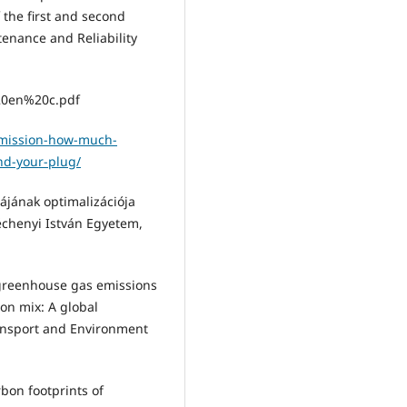
 the first and second
enance and Reliability
%20en%20c.pdf
nsmission-how-much-
nd-your-plug/
ájának optimalizációja
échenyi István Egyetem,
f greenhouse gas emissions
ion mix: A global
ransport and Environment
bon footprints of