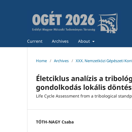
Current
Archives
About
Home
/
Archives
/
XXX. Nemzetközi Gépészeti Kon
Életciklus analízis a tribol
gondolkodás lokális dönté
Life Cycle Assessment from a tribological standpo
TÓTH-NAGY Csaba