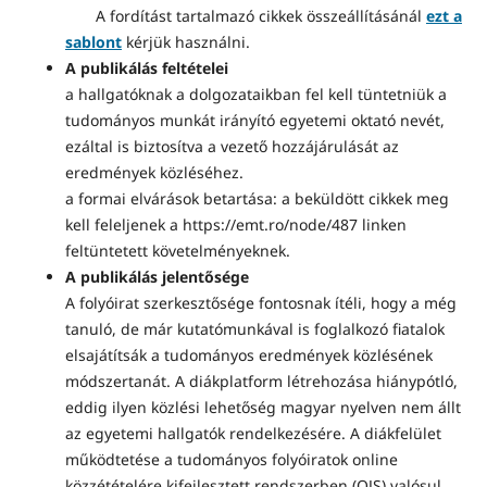
A fordítást tartalmazó cikkek összeállításánál
ezt a
sablont
kérjük használni.
A publikálás feltételei
a hallgatóknak a dolgozataikban fel kell tüntetniük a
tudományos munkát irányító egyetemi oktató nevét,
ezáltal is biztosítva a vezető hozzájárulását az
eredmények közléséhez.
a formai elvárások betartása: a beküldött cikkek meg
kell feleljenek a https://emt.ro/node/487 linken
feltüntetett követelményeknek.
A publikálás jelentősége
A folyóirat szerkesztősége fontosnak ítéli, hogy a még
tanuló, de már kutatómunkával is foglalkozó fiatalok
elsajátítsák a tudományos eredmények közlésének
módszertanát. A diákplatform létrehozása hiánypótló,
eddig ilyen közlési lehetőség magyar nyelven nem állt
az egyetemi hallgatók rendelkezésére. A diákfelület
működtetése a tudományos folyóiratok online
közzétételére kifejlesztett rendszerben (OJS) valósul