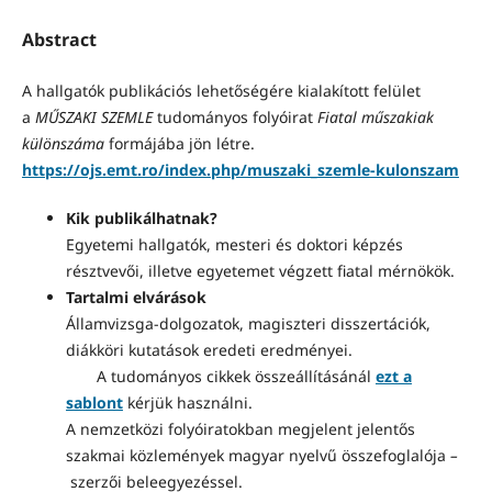
Abstract
A hallgatók publikációs lehetőségére kialakított felület
a
MŰSZAKI SZEMLE
tudományos folyóirat
Fiatal műszakiak
különszáma
formájába jön létre.
https://ojs.emt.ro/index.php/muszaki_szemle-kulonszam
Kik publikálhatnak?
Egyetemi hallgatók, mesteri és doktori képzés
résztvevői, illetve egyetemet végzett fiatal mérnökök.
Tartalmi elvárások
Államvizsga-dolgozatok, magiszteri disszertációk,
diákköri kutatások eredeti eredményei.
A tudományos cikkek összeállításánál
ezt a
sablont
kérjük használni.
A nemzetközi folyóiratokban megjelent jelentős
szakmai közlemények magyar nyelvű összefoglalója
–
szerzői beleegyezéssel.