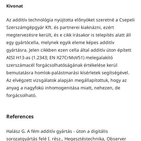
Kivonat
Az additív technológia nyújtotta előnyöket szeretné a Csepeli
Szerszámgépgyár Kft. és partnerei kiaknázni, ezért
megtervezésre került, és e cikk írásakor is telepítés alatt áll
egy gyártócella, melynek egyik eleme képes additív
gyártásra. Jelen cikkben ezen cella által additív úton épített
AISI H13-as (1.2343; EN X27CrMoV51) melegalakító
szerszámacél forgácsolhatóságának értékelése kerül
bemutatásra homlok-palástmarási kísérletek segítségével.
Az elvégzett vizsgálatok alapján megállapítottuk, hogy az
anyag a nagyfokú inhomogenitása miatt, nehezen, de
forgácsolható.
References
Halász G. A fém additív gyártás - úton a digitális
sorozatgyártás felé I. rész., Hegesztéstechnika, Observer