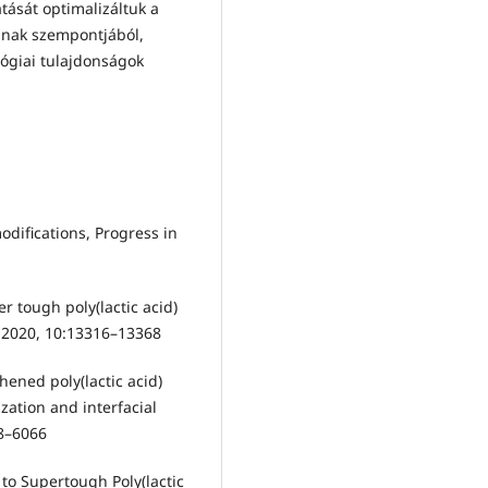
tását optimalizáltuk a
nak szempontjából,
lógiai tulajdonságok
modifications, Progress in
 tough poly(lactic acid)
 2020, 10:13316–13368
hened poly(lactic acid)
ation and interfacial
58–6066
o Supertough Poly(lactic