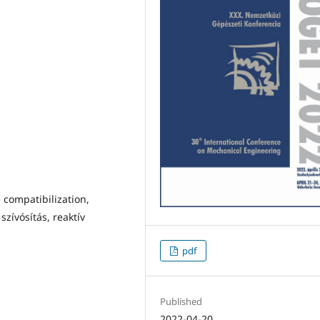
e compatibilization,
szívósítás, reaktív
pdf
Published
2022-04-20