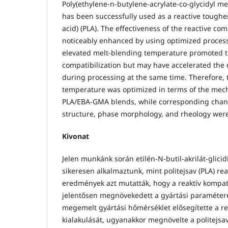
Poly(ethylene-n-butylene-acrylate-co-glycidyl m
has been successfully used as a reactive toughen
acid) (PLA). The effectiveness of the reactive com
noticeably enhanced by using optimized process
elevated melt-blending temperature promoted t
compatibilization but may have accelerated the
during processing at the same time. Therefore, 
temperature was optimized in terms of the mech
PLA/EBA-GMA blends, while corresponding change
structure, phase morphology, and rheology were
Kivonat
Jelen munkánk során etilén-N-butil-akrilát-glici
sikeresen alkalmaztunk, mint politejsav (PLA) reak
eredmények azt mutatták, hogy a reaktív kompat
jelentősen megnövekedett a gyártási paramétere
megemelt gyártási hőmérséklet elősegítette a re
kialakulását, ugyanakkor megnövelte a politejs