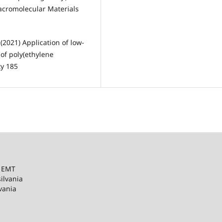
acromolecular Materials
(2021) Application of low-
of poly(ethylene
ty 185
– EMT
ilvania
vania