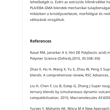
lehetőségét is. Ezért az extrúziós hőmérséklet ha
PLA/EBA-GMA blendek mechanikai tulajdonságai
miközben a kristályszerkezet, morfológiai és reo
változását vizsgáltuk.
References
Rasal RM, Janorkar A V, Hirt DE Poly(lactic acid) 
Polymer Science (Oxford),2010, 35:338–356
Zhao X, Hu H, Wang X, Yu X, Zhou W, Peng S Super
blends: A comprehensive review, RSC Advances,
Liu H, Chen F, Liu B, Estep G, Zhang J Super toug
ternary blends by simultaneous dynamic vulcaniz
compatibilization, 2010, Macromolecules 43:60
Yuryev Y, Mohanty AK, Misra M A New Approach t