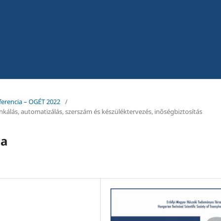
ferencia – OGÉT 2022
/
álás, automatizálás, szerszám és készüléktervezés, inőségbiztosítás
sa