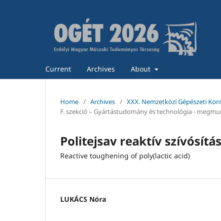
Current
Archives
About
Home
/
Archives
/
XXX. Nemzetközi Gépészeti Kon
F. szekció – Gyártástudomány és technológia - megmunk
Politejsav reaktív szívósítá
Reactive toughening of poly(lactic acid)
LUKÁCS Nóra