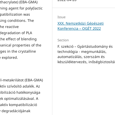
ethacrylate) (EBA‑GMA)
ing agent for poly(lactic
patibilization was
Issue
ing conditions. The
XXX. Nemzetközi Gépészeti
he reactive
Konferencia – OGÉT 2022
 degradation of PLA
the effect of blending
Section
anical properties of the
F. szekció – Gyártástudomány és
s in the crystalline
technológia - megmunkálás,
automatizálás, szerszám és
 explored.
készüléktervezés, inőségbiztosítá
dil-metakrilátot (EBA‑GMA)
tív szívósító adalék. Az
ibilizáció hatékonysága
k optimalizálásával. A
aktív kompatibilizáció
av degradációjának