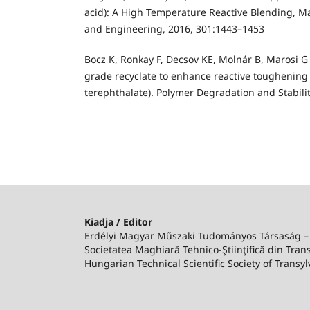
acid): A High Temperature Reactive Blending, M
and Engineering, 2016, 301:1443–1453
Bocz K, Ronkay F, Decsov KE, Molnár B, Marosi G 
grade recyclate to enhance reactive toughening 
terephthalate). Polymer Degradation and Stabili
Kiadja / Editor
Erdélyi Magyar Műszaki Tudományos Társaság 
Societatea Maghiară Tehnico-Ştiinţifică din Trans
Hungarian Technical Scientific Society of Transyl