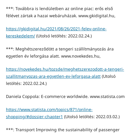
***: Továbbra is lendületben az online piac: erős első
félévet zártak a hazai webáruházak. www.gkidigital.hu,
https://gkidigital.hu/2021/08/26/2021-felev-online-
kereskedelem/
(Utolsó letöltés: 2022.02.24.)
***: Meghétszereződött a tengeri szállítmányozás ára
egyetlen év leforgása alatt. www.novekedes.hu,
https://novekedes.hu/tozsde/meghetszerezodott-a-tengeri-
szallitmanyozas-ara-egyetlen-ev-leforgasa-alatt
(Utolsó
letöltés: 2022.02.24.)
Daniela Coppola: E-commerce worldwide. www.statista.com
https://www.statista.com/topics/871/online-
shopping/#dossier-chapter1
(Utolsó letöltés: 2022.03.02.)
***: Transport Improving the sustainability of passenger