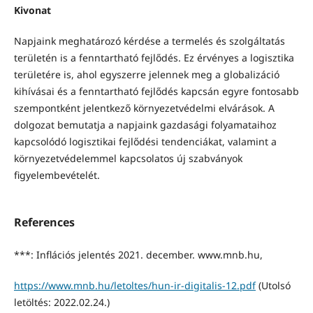
Kivonat
Napjaink meghatározó kérdése a termelés és szolgáltatás
területén is a fenntartható fejlődés. Ez érvényes a logisztika
területére is, ahol egyszerre jelennek meg a globalizáció
kihívásai és a fenntartható fejlődés kapcsán egyre fontosabb
szempontként jelentkező környezetvédelmi elvárások. A
dolgozat bemutatja a napjaink gazdasági folyamataihoz
kapcsolódó logisztikai fejlődési tendenciákat, valamint a
környezetvédelemmel kapcsolatos új szabványok
figyelembevételét.
References
***: Inflációs jelentés 2021. december. www.mnb.hu,
https://www.mnb.hu/letoltes/hun-ir-digitalis-12.pdf
(Utolsó
letöltés: 2022.02.24.)