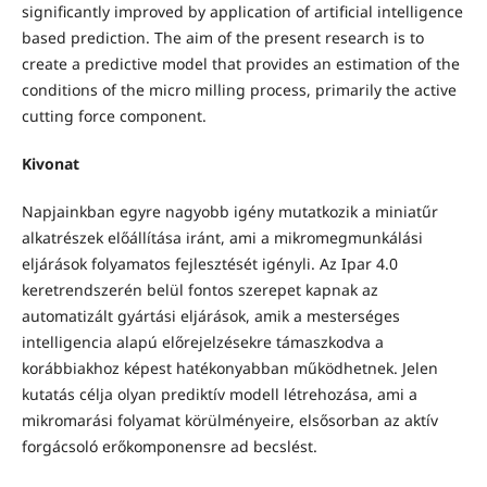
significantly improved by application of artificial intelligence
based prediction. The aim of the present research is to
create a predictive model that provides an estimation of the
conditions of the micro milling process, primarily the active
cutting force component.
Kivonat
Napjainkban egyre nagyobb igény mutatkozik a miniatűr
alkatrészek előállítása iránt, ami a mikromegmunkálási
eljárások folyamatos fejlesztését igényli. Az Ipar 4.0
keretrendszerén belül fontos szerepet kapnak az
automatizált gyártási eljárások, amik a mesterséges
intelligencia alapú előrejelzésekre támaszkodva a
korábbiakhoz képest hatékonyabban működhetnek. Jelen
kutatás célja olyan prediktív modell létrehozása, ami a
mikromarási folyamat körülményeire, elsősorban az aktív
forgácsoló erőkomponensre ad becslést.