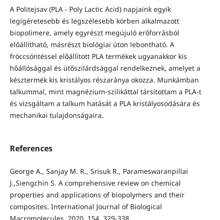
A Politejsav (PLA - Poly Lactic Acid) napjaink egyik
legígéretesebb és legszélesebb körben alkalmazott
biopolimere, amely egyrészt megújuló erőforrásból
előállítható, másrészt biológiai úton lebontható. A
fröccsöntéssel előállított PLA termékek ugyanakkor kis
hőállósággal és ütőszilárdsággal rendelkeznek, amelyet a
késztermék kis kristályos részaránya okozza. Munkámban
talkummal, mint magnézium-szilikáttal társítottam a PLA-t
és vizsgáltam a talkum hatását a PLA kristályosodására és
mechanikai tulajdonságaira.
References
George A., Sanjay M. R., Srisuk R., Parameswaranpillai
J.,Siengchin S. A comprehensive review on chemical
properties and applications of biopolymers and their
composites. International Journal of Biological
Macromolecules. 2020, 154, 329-338.