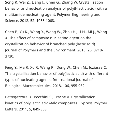
Song P., Wei Z., Liang J., Chen G., Zhang W. Crystallization
behavior and nucleation analysis of poly(l-lactic acid) with a
multiamide nucleating agent. Polymer Engineering and
Science. 2012, 52, 1058-1068.
Chen P., Yu K., Wang Y., Wang W., Zhou H., Li H., Mi J., Wang
X. The effect of composite nucleating agent on the
crystallization behavior of branched poly (lactic acid).
Journal of Polymers and the Environment. 2018, 26, 3718-
3730.
Feng Y., Ma P., Xu P., Wang R., Dong W., Chen M., Joziasse C.
The crystallization behavior of poly(lactic acid) with different
types of nucleating agents. International Journal of
Biological Macromolecules. 2018, 106, 955-962.
Battegazzore D., Bocchini S., Frache A. Crystallization
kinetics of poly(lactic acid)-talc composites. Express Polymer
Letters. 2011, 5, 849-858.