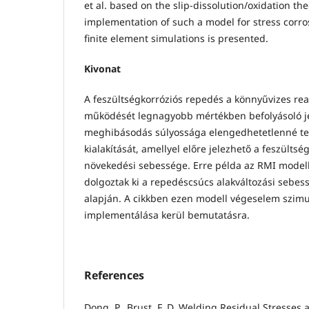
et al. based on the slip-dissolution/oxidation the
implementation of such a model for stress corro
finite element simulations is presented.
Kivonat
A feszültségkorróziós repedés a könnyűvizes re
működését legnagyobb mértékben befolyásoló j
meghibásodás súlyossága elengedhetetlenné tes
kialakítását, amellyel előre jelezhető a feszülts
növekedési sebessége. Erre példa az RMI modell,
dolgoztak ki a repedéscsúcs alakváltozási sebes
alapján. A cikkben ezen modell végeselem szimu
implementálása kerül bemutatásra.
References
Dong, P., Brust, F. D. Welding Residual Stresses 