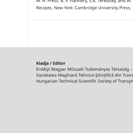
W. H. Press, B. P. Flannery, S.A. Terkolsky, and W.
Recipes, New York: Cambridge University Press, 
Kiadja / Editor
Erdélyi Magyar Műszaki Tudományos Társaság 
Societatea Maghiară Tehnico-Ştiinţifică din Trans
Hungarian Technical Scientific Society of Transyl