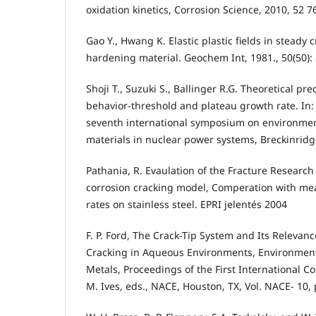
oxidation kinetics, Corrosion Science, 2010, 52 
Gao Y., Hwang K. Elastic plastic fields in steady 
hardening material. Geochem Int, 1981., 50(50):
Shoji T., Suzuki S., Ballinger R.G. Theoretical pr
behavior-threshold and plateau growth rate. In:
seventh international symposium on environmen
materials in nuclear power systems, Breckinrid
Pathania, R. Evaulation of the Fracture Research I
corrosion cracking model, Comperation with me
rates on stainless steel. EPRI jelentés 2004
F. P. Ford, The Crack-Tip System and Its Relevanc
Cracking in Aqueous Environments, Environmen
Metals, Proceedings of the First International C
M. Ives, eds., NACE, Houston, TX, Vol. NACE- 10,