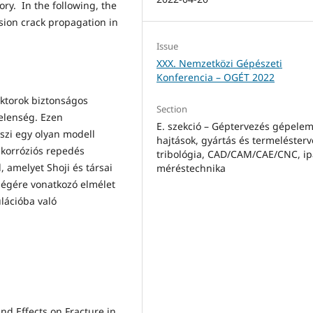
ory. In the following, the
sion crack propagation in
Issue
XXX. Nemzetközi Gépészeti
Konferencia – OGÉT 2022
aktorok biztonságos
Section
elenség. Ezen
E. szekció – Géptervezés gépelem
zi egy olyan modell
hajtások, gyártás és termelésterv
égkorróziós repedés
tribológia, CAD/CAM/CAE/CNC, ip
 amelyet Shoji és társai
méréstechnika
ségére vonatkozó elmélet
lációba való
and Effects on Fracture in