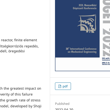
 reactor, finite element
ltségkorróziós repedés,
dell, öregedési
pdf
th the greatest impact on
erity of this failure
the growth rate of stress
Published
model, developed by Shoji
2022-04-20