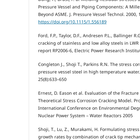
Pressure Vessel and Piping Components: A Mil
Beyond ASME. J. Pressure Vessel Technol. 2000, 1
https://doi.org/10.1115/1.556189
Ford, F.P., Taylor, D.F., Andresen P.L., Ballinger R
cracking of stainless and low alloy steels in LWR
report RP2006-6, Electric Power Research Institu
Congleton J., Shoji T., Parkins R.N. The stress co
pressure vessel steel in high temperature water
25(8):633–650
Ernest, D. Eason et al. Evaluation of the Fracture
Theoretical Stress Corrosion Cracking Model. Pr
International Conference on Environmental Degr
Nuclear Power System – Water Reactors 2005
Shoji, T., Lu, Z., Murakami, H. Formulating stres
growth rates by combination of crack tip mechan