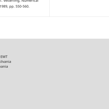
 T. Vetterling, Numerical
1989, pp. 550-560.
– EMT
ilvania
vania