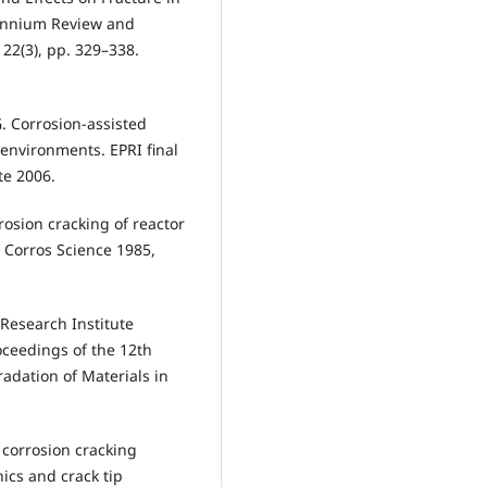
lennium Review and
22(3), pp. 329–338.
.G. Corrosion-assisted
 environments. EPRI final
te 2006.
rrosion cracking of reactor
. Corros Science 1985,
 Research Institute
oceedings of the 12th
adation of Materials in
s corrosion cracking
ics and crack tip