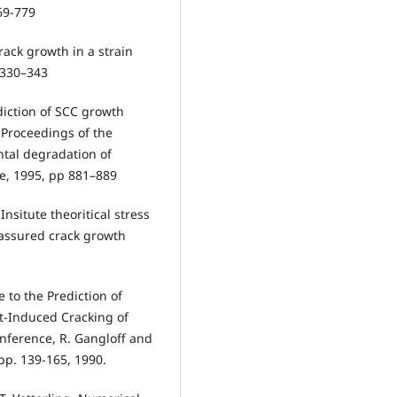
769-779
crack growth in a strain
 330–343
ediction of SCC growth
 Proceedings of the
tal degradation of
ge, 1995, pp 881–889
nsitute theoritical stress
assured crack growth
e to the Prediction of
t-Induced Cracking of
onference, R. Gangloff and
 pp. 139-165, 1990.