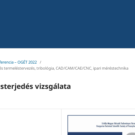
ferencia – OGÉT 2022
/
 és termeléstervezés, tribológia, CAD/CAM/CAE/CNC, ipari méréstechnika
sterjedés vizsgálata