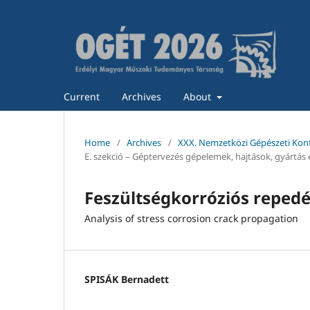
Current
Archives
About
Home
/
Archives
/
XXX. Nemzetközi Gépészeti Kon
E. szekció – Géptervezés gépelemek, hajtások, gyártás
Feszültségkorróziós repedé
Analysis of stress corrosion crack propagation
SPISÁK Bernadett