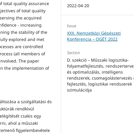
f total quality assurance
2022-04-20
ectives of total quality
eserving the acquired
nfidence - increasing
Issue
ing the stability of the
XXX. Nemzetközi Gépészeti
Konferencia – OGÉT 2022
ully explored and met
rocesses are controlled
Section
rocess (all members of
D. szekció – Műszaki logisztika-
 involved. The paper
folyamatfejlesztés, rendszerterv
 in the implementation of
és optimalizálás, intelligens
rendszerek, csomagolástervezés 
fejlesztés, logisztikai rendszerek
szimulációja
ltozása a szolgáltatási és
uktúrák rendkívül
elégítését csakis egy
érni, ahol a műszaki
szemenő figyelembevétele