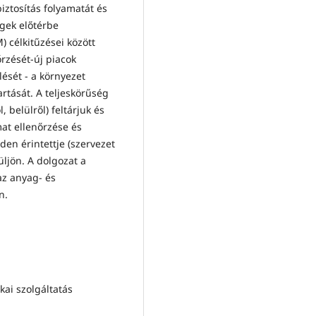
iztosítás folyamatát és
égek előtérbe
) célkitűzései között
rzését-új piacok
lését - a környezet
artását. A teljeskörűség
, belülről) feltárjuk és
mat ellenőrzése és
en érintettje (szervezet
üljön. A dolgozat a
az anyag- és
n.
ikai szolgáltatás