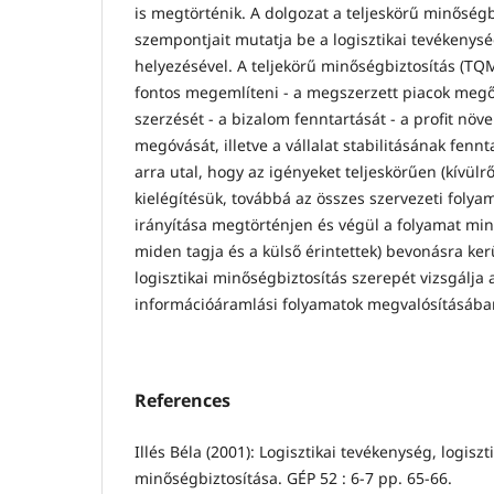
is megtörténik. A dolgozat a teljeskörű minőségb
szempontjait mutatja be a logisztikai tevékenys
helyezésével. A teljekörű minőségbiztosítás (TQM
fontos megemlíteni - a megszerzett piacok megő
szerzését - a bizalom fenntartását - a profit növe
megóvását, illetve a vállalat stabilitásának fennt
arra utal, hogy az igényeket teljeskörűen (kívülről
kielégítésük, továbbá az összes szervezeti folya
irányítása megtörténjen és végül a folyamat mind
miden tagja és a külső érintettek) bevonásra ker
logisztikai minőségbiztosítás szerepét vizsgálja 
információáramlási folyamatok megvalósításába
References
Illés Béla (2001): Logisztikai tevékenység, logiszt
minőségbiztosítása. GÉP 52 : 6-7 pp. 65-66.