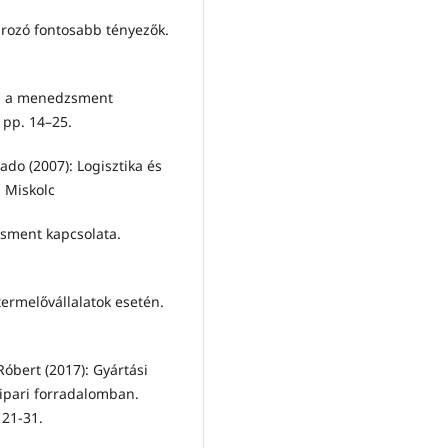
rozó fontosabb tényezők.
ől a menedzsment
pp. 14–25.
ado (2007): Logisztika és
 Miskolc
zsment kapcsolata.
 termelővállalatok esetén.
Róbert (2017): Gyártási
 ipari forradalomban.
 21-31.