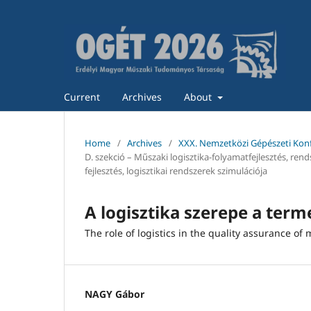
Current
Archives
About
Home
/
Archives
/
XXX. Nemzetközi Gépészeti Kon
D. szekció – Műszaki logisztika-folyamatfejlesztés, ren
fejlesztés, logisztikai rendszerek szimulációja
A logisztika szerepe a ter
The role of logistics in the quality assurance 
NAGY Gábor