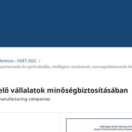
ferencia – OGÉT 2022
/
dszertervezés és optimalizálás, intelligens rendszerek, csomagolástervezés és
melő vállalatok minőségbiztosításában
of manufacturing companies