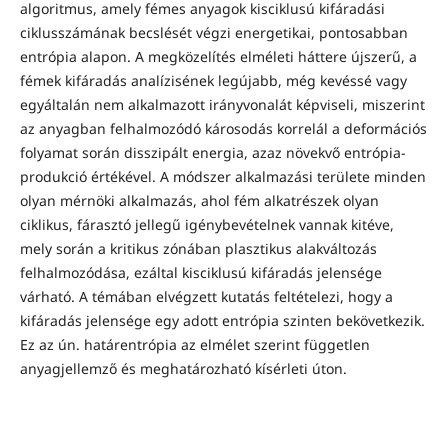
algoritmus, amely fémes anyagok kisciklusú kifáradási
ciklusszámának becslését végzi energetikai, pontosabban
entrópia alapon. A megközelítés elméleti háttere újszerű, a
fémek kifáradás analízisének legújabb, még kevéssé vagy
egyáltalán nem alkalmazott irányvonalát képviseli, miszerint
az anyagban felhalmozódó károsodás korrelál a deformációs
folyamat során disszipált energia, azaz növekvő entrópia-
produkció értékével. A módszer alkalmazási területe minden
olyan mérnöki alkalmazás, ahol fém alkatrészek olyan
ciklikus, fárasztó jellegű igénybevételnek vannak kitéve,
mely során a kritikus zónában plasztikus alakváltozás
felhalmozódása, ezáltal kisciklusú kifáradás jelensége
várható. A témában elvégzett kutatás feltételezi, hogy a
kifáradás jelensége egy adott entrópia szinten bekövetkezik.
Ez az ún. határentrópia az elmélet szerint független
anyagjellemző és meghatározható kísérleti úton.