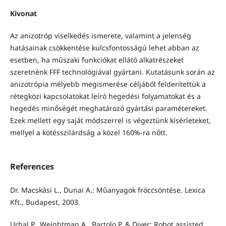
Kivonat
Az anizotróp viselkedés ismerete, valamint a jelenség
hatásainak csökkentése kulcsfontosságú lehet abban az
esetben, ha műszaki funkciókat ellátó alkatrészeket
szeretnénk FFF technológiával gyártani. Kutatásunk során az
anizotrópia mélyebb megismerése céljából felderítettük a
rétegközi kapcsolatokat leíró hegedési folyamatokat és a
hegedés minőségét meghatározó gyártási paramétereket.
Ezek mellett egy saját módszerrel is végeztünk kísérleteket,
mellyel a kötésszilárdság a közel 160%-ra nőtt.
References
Dr. Macskási L., Dunai A.: Műanyagok fröccsöntése. Lexica
Kft., Budapest, 2003.
Urhal P., Weightman A., Bartolo P. & Diver: Robot assisted