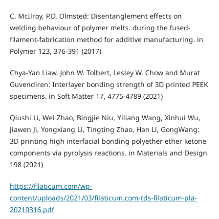
C. McIlroy, P.D. Olmsted: Disentanglement effects on
welding behaviour of polymer melts. during the fused-
filament-fabrication method for additive manufacturing. in
Polymer 123, 376-391 (2017)
Chya-Yan Liaw, John W. Tolbert, Lesley W. Chow and Murat
Guvendiren: Interlayer bonding strength of 3D printed PEEK
specimens. in Soft Matter 17, 4775-4789 (2021)
Qiushi Li, Wei Zhao, Bingjie Niu, Yiliang Wang, Xinhui Wu,
Jiawen Ji, Yongxiang Li, Tingting Zhao, Han Li, GongWang:
3D printing high interfacial bonding polyether ether ketone
components via pyrolysis reactions. in Materials and Design
198 (2021)
https://filaticum.com/wp-
content/uploads/2021/03/filaticum.com-tds-filaticum-pla-
20210316.pdf