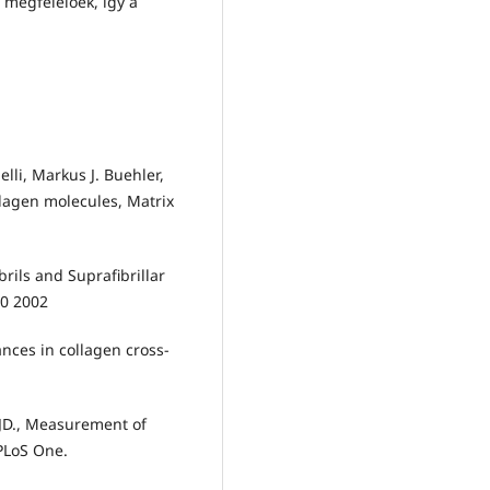
megfelelőek, így a
lli, Markus J. Buehler,
llagen molecules, Matrix
rils and Suprafibrillar
10 2002
nces in collagen cross-
 JD., Measurement of
 PLoS One.