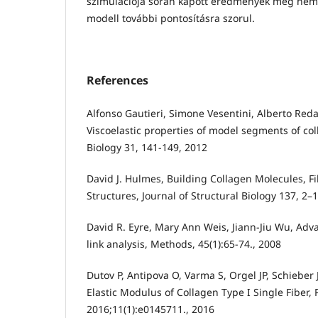
szimulációja során kapott eredmények még nem 
modell további pontosításra szorul.
References
Alfonso Gautieri, Simone Vesentini, Alberto Redae
Viscoelastic properties of model segments of co
Biology 31, 141-149, 2012
David J. Hulmes, Building Collagen Molecules, Fib
Structures, Journal of Structural Biology 137, 2–
David R. Eyre, Mary Ann Weis, Jiann-Jiu Wu, Adva
link analysis, Methods, 45(1):65-74., 2008
Dutov P, Antipova O, Varma S, Orgel JP, Schieber
Elastic Modulus of Collagen Type I Single Fiber,
2016;11(1):e0145711., 2016