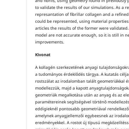
and fibrils, using geometry found in previously 
to validate the results of our simulations. As a 
represantation of fibrillar collagen and a refine
could be represented, using material properties
articles the results of the former were validated.
model are not accurate enough, so it is still in n
improvements.
Kivonat
A kollagén szerkezetének anyagi tulajdonságokr
a tudományos érdeklődés tárgya. A kutatás célja,
rostszálat az irodalomban talált geometriákkal é
modellezzük, majd a kapott anyagtulajdonságokat
geometriák megalkotása után az anyag és az ele
paramétereinek segítségével történő modellezéss
eddigieknél pontosabb geometriával rendelkező r
amelynek anyagjellemzői egybeesnek az irodalo
eredményekkel. A rostot új típusú megközelítéss