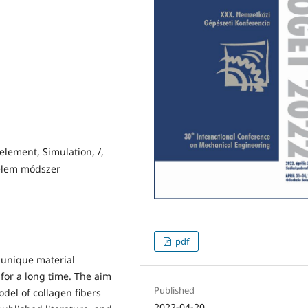
element, Simulation, /,
selem módszer
pdf
s unique material
 for a long time. The aim
Published
odel of collagen fibers
2022-04-20