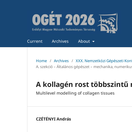
Current
Archives
About
Home
/
Archives
/
XXX. Nemzetközi Gépészeti Kon
A. szekció – Általános gépészet – mechanika, numerikus
A kollagén rost többszintű
Multilevel modelling of collagen tissues
CZÉTÉNYI András