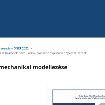
ferencia – OGÉT 2022
/
 szimulációk, szimulációk, transzdiszciplináris gépészeti témák
 mechanikai modellezése