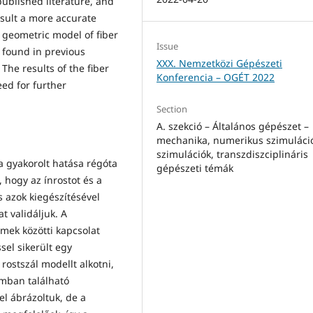
published literature, and
result a more accurate
d geometric model of fiber
Issue
 found in previous
XXX. Nemzetközi Gépészeti
 The results of the fiber
Konferencia – OGÉT 2022
eed for further
Section
A. szekció – Általános gépészet –
mechanika, numerikus szimuláci
szimulációk, transzdiszciplináris
a gyakorolt hatása régóta
gépészeti témák
 hogy az ínrostot és a
s azok kiegészítésével
 validáljuk. A
mek közötti kapcsolat
el sikerült egy
ostszál modellt alkotni,
mban található
el ábrázoltuk, de a