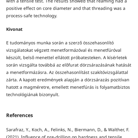
with a tensile test. The results showed that reaming had a
positive effect on core diameter and that threading was a
process-safe technology.
Kivonat
E tudományos munka során a szerző összehasonlító
vizsgálatokat végzett menetformázóval és menetfúróval
készült, belső menettel ellátott próbatesteken. A kísérletek
során vizsgálta továbbá az előfurat dörzsárazásának hatását
a menetformázásra. Az összehasonlítást szakítóvizsgálattal
zárta. A kapott eredmények alapján a dörzsárazás pozitívan
hatott a magméretre, emellett menetfúrás is folyamatbiztos
technológiának bizonyult.
References
Sarafraz, Y., Koch, A., Felinks, N., Biermann, D., & Walther, F.
(2021). Influence of pre-drilling on hardness and tensile