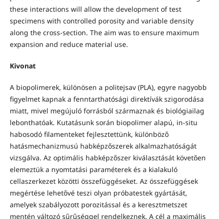
these interactions will allow the development of test
specimens with controlled porosity and variable density
along the cross-section. The aim was to ensure maximum
expansion and reduce material use.
Kivonat
A biopolimerek, különösen a politejsav (PLA), egyre nagyobb
figyelmet kapnak a fenntarthatósági direktívák szigorodása
miatt, mivel megújuló forrásból származnak és biológiailag
lebonthatóak. Kutatásunk során biopolimer alapú, in-situ
habosodó filamenteket fejlesztettünk, különböző
hatásmechanizmusú habképzőszerek alkalmazhatóságát
vizsgálva. Az optimális habképzőszer kiválasztását követően
elemeztük a nyomtatási paraméterek és a kialakuló
cellaszerkezet közötti összefüggéseket. Az összefüggések
megértése lehetővé teszi olyan próbatestek gyártását,
amelyek szabályozott porozitással és a keresztmetszet
mentén változó sűrűséggel rendelkeznek. A cél a maximális