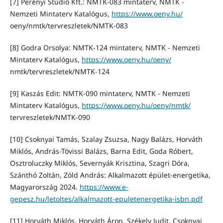
[7] Perényi Stúdió Kft.: NMTK-083 mintaterv, NMTK -
Nemzeti Mintaterv Katalógus,
https://www.oeny.hu/
oeny/nmtk/tervreszletek/NMTK-083
[8] Godra Orsolya: NMTK-124 mintaterv, NMTK - Nemzeti
Mintaterv Katalógus,
https://www.oeny.hu/oeny/
nmtk/tervreszletek/NMTK-124
[9] Kaszás Edit: NMTK-090 mintaterv, NMTK - Nemzeti
Mintaterv Katalógus,
https://www.oeny.hu/oeny/nmtk/
tervreszletek/NMTK-090
[10] Csoknyai Tamás, Szalay Zsuzsa, Nagy Balázs, Horváth
Miklós, András-Tövissi Balázs, Barna Edit, Goda Róbert,
Osztroluczky Miklós, Severnyák Krisztina, Szagri Dóra,
Szánthó Zoltán, Zöld András: Alkalmazott épület-energetika,
Magyarország 2024.
https://www.e-
gepesz.hu/letoltes/alkalmazott-epuletenergetika-isbn.pdf
[11] Horváth Miklós, Horváth Áron, Székely Judit, Csoknyai