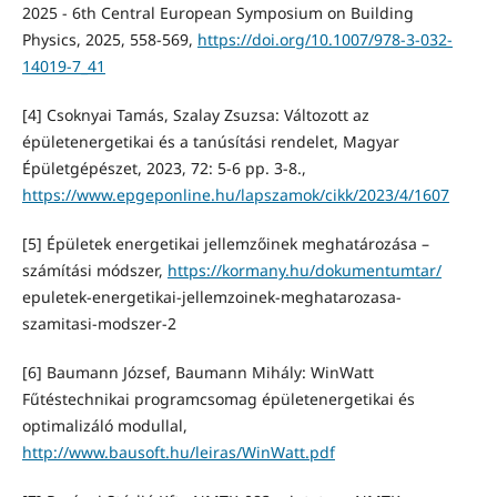
2025 - 6th Central European Symposium on Building
Physics, 2025, 558-569,
https://doi.org/10.1007/978-3-032-
14019-7_41
[4] Csoknyai Tamás, Szalay Zsuzsa: Változott az
épületenergetikai és a tanúsítási rendelet, Magyar
Épületgépészet, 2023, 72: 5-6 pp. 3-8.,
https://www.epgeponline.hu/lapszamok/cikk/2023/4/1607
[5] Épületek energetikai jellemzőinek meghatározása –
számítási módszer,
https://kormany.hu/dokumentumtar/
epuletek-energetikai-jellemzoinek-meghatarozasa-
szamitasi-modszer-2
[6] Baumann József, Baumann Mihály: WinWatt
Fűtéstechnikai programcsomag épületenergetikai és
optimalizáló modullal,
http://www.bausoft.hu/leiras/WinWatt.pdf