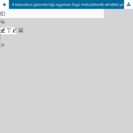
A klasszikus geometriájú egyenes fogú metszőkerék elméleti profilhibájának transzponációja a gyártott fogaskerékre