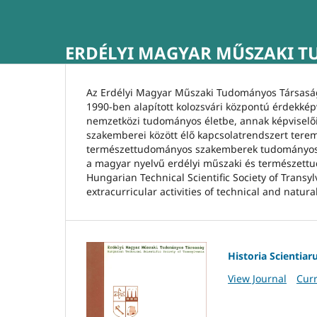
ERDÉLYI MAGYAR MŰSZAKI T
Az Erdélyi Magyar Műszaki Tudományos Társas
1990-ben alapított kolozsvári központú érdekképv
nemzetközi tudományos életbe, annak képviselői
szakemberei között élő kapcsolatrendszert terem
természettudományos szakemberek tudományos ism
a magyar nyelvű erdélyi műszaki és természettu
Hungarian Technical Scientific Society of Transy
extracurricular activities of technical and natur
Historia Scientia
View Journal
Curr