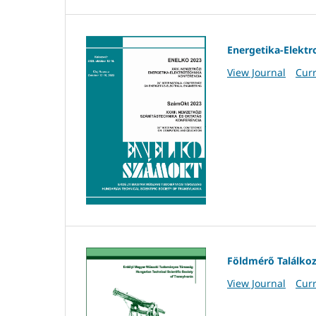
Energetika-Elektr
View Journal
Curr
Földmérő Találko
View Journal
Curr