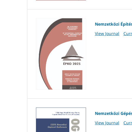
Nemzetközi Építé
View Journal
Curr
Nemzetközi Gépés
View Journal
Curr