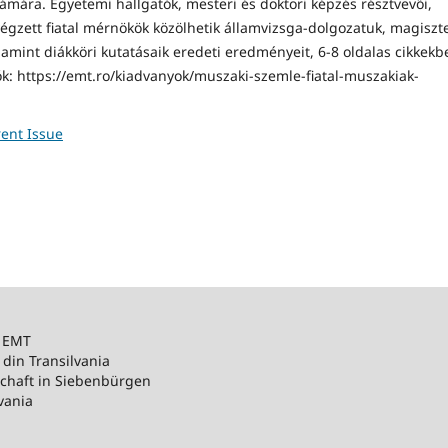
zámára. Egyetemi hallgatók, mesteri és doktori képzés résztvevői,
végzett fiatal mérnökök közölhetik államvizsga-dolgozatuk, magiszte
alamint diákköri kutatásaik eredeti eredményeit, 6-8 oldalas cikkekb
ók:
https://emt.ro/kiadvanyok/muszaki-szemle-fiatal-muszakiak-
ent Issue
– EMT
 din Transilvania
schaft in Siebenbürgen
vania