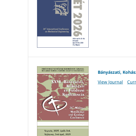
Bányászati, Kohász
View Journal
Curr