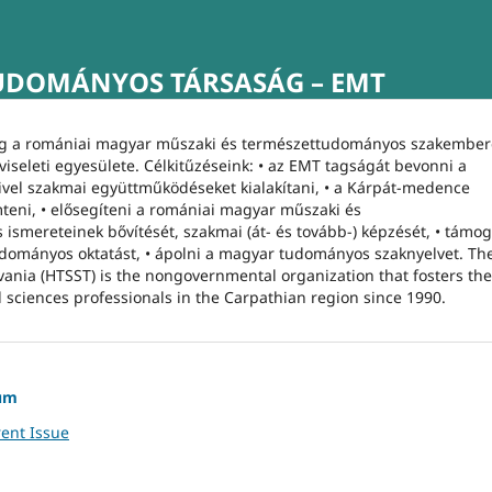
UDOMÁNYOS TÁRSASÁG – EMT
ág a romániai magyar műszaki és természettudományos szakember
iseleti egyesülete. Célkitűzéseink: • az EMT tagságát bevonni a
vel szakmai együttműködéseket kialakítani, • a Kárpát-medence
teni, • elősegíteni a romániai magyar műszaki és
ereteinek bővítését, szakmai (át- és tovább-) képzését, • támog
dományos oktatást, • ápolni a magyar tudományos szaknyelvet. Th
lvania (HTSST) is the nongovernmental organization that fosters the
al sciences professionals in the Carpathian region since 1990.
rum
ent Issue