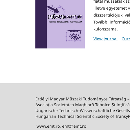
fiatal műszakiak s
illetve egyetemet 
disszertációjuk, v
További informáci
kulonszama
.
View Journal
Curr
Erdélyi Magyar Műszaki Tudományos Társaság 
Asociația Societatea Maghiară Tehnico-Ştiinţifică
Ungarische Technisch-Wissenschaftliche Gesell
Hungarian Technical Scientific Society of Transyl
www.emt.ro, emt@emt.ro