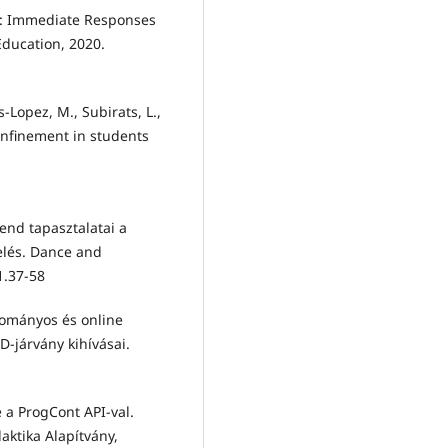
-19: Immediate Responses
Education, 2020.
s-Lopez, M., Subirats, L.,
confinement in students
rend tapasztalatai a
lés. Dance and
1.37-58
gyományos és online
D-járvány kihívásai.
é a ProgCont API-val.
ktika Alapítvány,