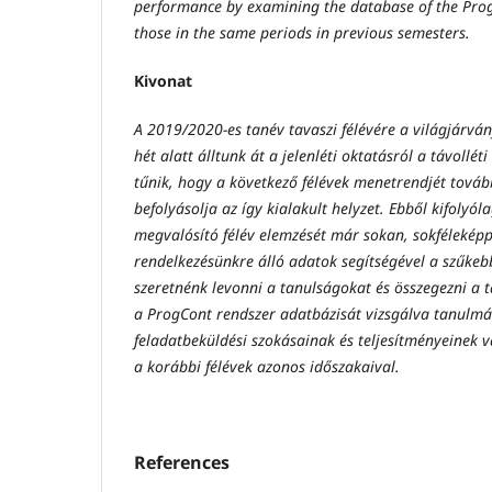
performance by examining the database of the Pro
those in the same periods in previous semesters.
Kivonat
A 2019/2020-es tanév tavaszi félévére a világjárvá
hét alatt álltunk át a jelenléti oktatásról a távollét
tűnik, hogy a következő félévek menetrendjét tová
befolyásolja az így kialakult helyzet. Ebből kifolyóla
megvalósító félév elemzését már sokan, sokféleképp
rendelkezésünkre álló adatok segítségével a szűke
szeretnénk levonni a tanulságokat és összegezni a 
a ProgCont rendszer adatbázisát vizsgálva tanulmá
feladatbeküldési szokásainak és teljesítményeinek v
a korábbi félévek azonos időszakaival.
References