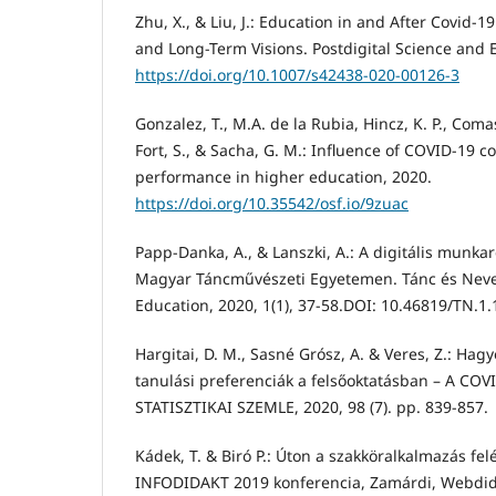
Zhu, X., & Liu, J.: Education in and After Covid
and Long-Term Visions. Postdigital Science and 
https://doi.org/10.1007/s42438-020-00126-3
Gonzalez, T., M.A. de la Rubia, Hincz, K. P., Coma
Fort, S., & Sacha, G. M.: Influence of COVID-19 
performance in higher education, 2020.
https://doi.org/10.35542/osf.io/9zuac
Papp-Danka, A., & Lanszki, A.: A digitális munka
Magyar Táncművészeti Egyetemen. Tánc és Neve
Education, 2020, 1(1), 37-58.DOI: 10.46819/TN.1.
Hargitai, D. M., Sasné Grósz, A. & Veres, Z.: Ha
tanulási preferenciák a felsőoktatásban – A COVI
STATISZTIKAI SZEMLE, 2020, 98 (7). pp. 839-857.
Kádek, T. & Biró P.: Úton a szakköralkalmazás fel
INFODIDAKT 2019 konferencia, Zamárdi, Webdida