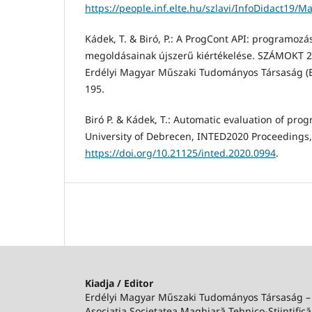
https://people.inf.elte.hu/szlavi/InfoDidact19/M
Kádek, T. & Biró, P.: A ProgCont API: programozás
megoldásainak újszerű kiértékelése. SZÁMOKT 2
Erdélyi Magyar Műszaki Tudományos Társaság (E
195.
Biró P. & Kádek, T.: Automatic evaluation of pro
University of Debrecen, INTED2020 Proceedings,
https://doi.org/10.21125/inted.2020.0994
.
Kiadja / Editor
Erdélyi Magyar Műszaki Tudományos Társaság 
Asociația Societatea Maghiară Tehnico-Ştiinţifică