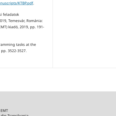
anuscripts/KTBP.pdf
.
i feladatok
019, Temesvár, Románia:
MT) kiadó, 2019, pp. 191-
gramming tasks at the
 pp. 3522-3527.
– EMT
 din Transilvania