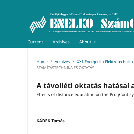
Current
Archives
About
Home
/
Archives
/
XXI. Energetika-Elektrotechnik
SZÁMÍTÁSTECHNIKA ÉS OKTATÁS
A távolléti oktatás hatásai
Effects of distance education on the ProgCont s
KÁDEK Tamás