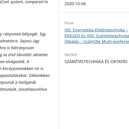
gCont system, compared to
2020-10-06
Issue
XXI. Energetika-Elektrotechnika –
ny rányomta bélyegét. Egy
ENELKO és XXX. Számítástechnika
i oktatásra. Sajnos úgy
Oktatás – SzámOkt Multi-konfere
bbra is hátrányosan
g az első távolléti oktatást
Section
en elvégezték. A
SZÁMÍTÁSTECHNIKA ÉS OKTATÁS
bb környezetünkben mi is
tapasztalatokat.
Cikkünkben
nyoztuk a hallgatók
áltozását, összehasonlítva