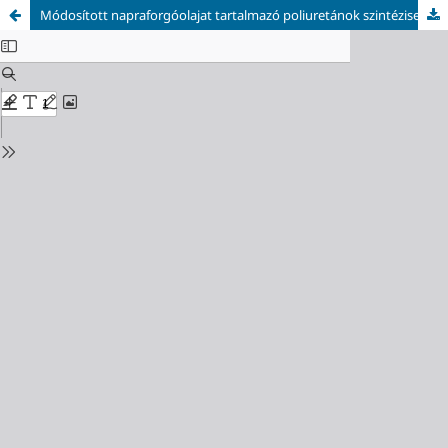
Módosított napraforgóolajat tartalmazó poliuretánok szintézise és vizsgálata