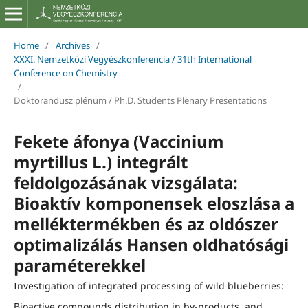
Home
/
Archives
/
XXXI. Nemzetközi Vegyészkonferencia / 31th International
Conference on Chemistry
/
Doktorandusz plénum / Ph.D. Students Plenary Presentations
Fekete áfonya (Vaccinium
myrtillus L.) integrált
feldolgozásának vizsgálata:
Bioaktív komponensek eloszlása a
melléktermékben és az oldószer
optimalizálás Hansen oldhatósági
paraméterekkel
Investigation of integrated processing of wild blueberries:
Bioactive compounds distribution in by-products, and