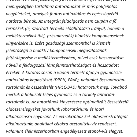
mennyiségben tartalmaz antociánokat és más polifenolos
vegyületeket, amelyek fontos antioxidáns és egészségvédő
hatással bírnak. Az integrált feldolgozás nem csupán a fő
termékek (lé, szárított termék) előállítására irányul, hanem a
melléktermékek (héj, présmaradék) bioaktív komponenseinek
kinyerésére is. Ezért gazdasági szempontból is kiemelt
jelentőségű a bioaktív komponensek megoszlásának
feltérképezése a melléktermékekben, mivel ezek hasznosítása
növeli a feldolgozási lánc fenntarthatóságát és hozzáadott
értékét. A kutatás során a vadon termett áfonya gyümölcslé
antioxidáns kapacitását (DPPH, FRAP), valamint összantocián-
tartalmát és összetételét (HPLC-DAD) határoztuk meg. Továbbá
mértük a liofilizált teljes gyümölcs és a törköly antocián-
tartalmát is. Az antociánok kinyerésére optimalizált összetételű
oldószerelegyeket javaslunk laboratóriumi és ipari
alkalmazásra egyaránt. Az extrakcióhoz két oldószer-stratégiát
alkalmaztunk: analitikai célokra acetonitril–víz rendszert,
valamint élelmiszeriparban engedélyezett etanol–víz elegyet,