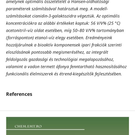
amelynek optimális összetételét a Hansen-oldhatósági
paraméterek számításával határoztuk meg. A modell-
számításokat cianidin-3-galaktozidra végeztük. Az optimális
koncentrációkra az alábbi értékeket kaptuk: 56 V/V% (25 °C)
acetonitril–víz oldat esetében, míg 50–80 V/V% tartományban
(forrásponton) etanol–víz elegy esetében. Eredményeink
hozzájárulnak a bioaktív komponensek ipari frakciók szerinti
eloszlásának pontosabb megismeréséhez, az integrált
feldolgozás gazdasági és technológiai megalapozásához,
valamint a vadon termett áfonya fenntartható hasznosításához
funkcionális élelmiszerek és étrend-kiegészítők fejlesztésében.
References