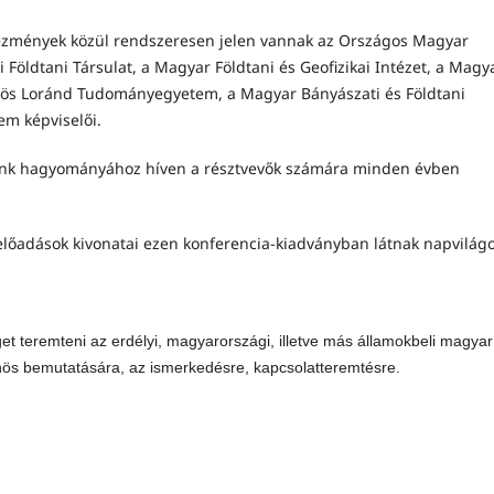
tézmények közül rendszeresen jelen vannak az Országos Magyar
Földtani Társulat, a Magyar Földtani és Geofizikai Intézet, a Magy
tvös Loránd Tudományegyetem, a Magyar Bányászati és Földtani
em képviselői.
iáink hagyományához híven a résztvevők számára minden évben
őadások kivonatai ezen konferencia-kiadványban látnak napvilágo
et teremteni az erdélyi, magyarországi, illetve más államokbeli magyar
s bemutatására, az ismerkedésre, kapcsolatteremtésre.