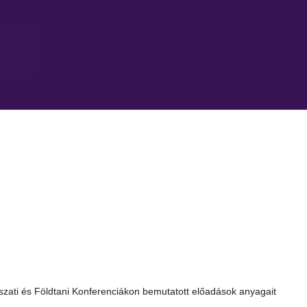
zati és Földtani Konferenciákon
bemutatott előadások anyagait