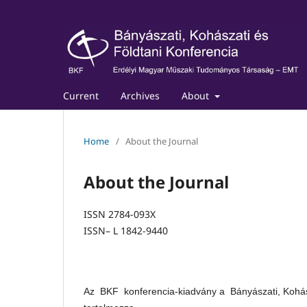
Current
Archives
About
Home
/
About the Journal
About the Journal
ISSN 2784-093X
ISSN– L 1842-9440
Az BKF konferencia-kiadvány a Bányászati, Kohás