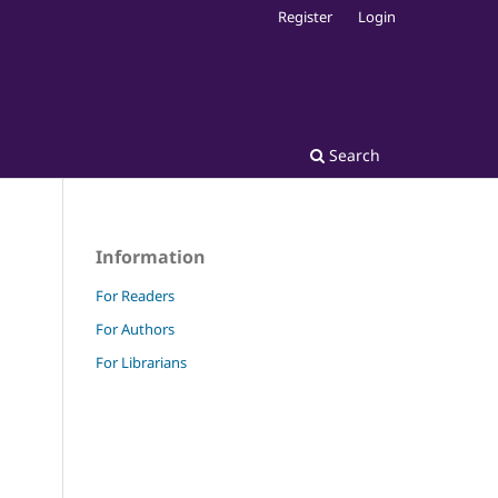
Register
Login
Search
Information
For Readers
For Authors
For Librarians