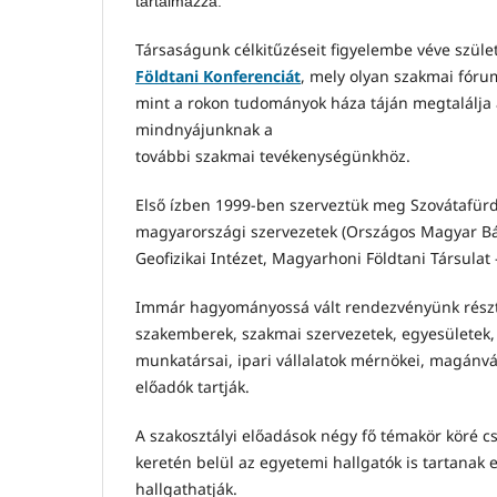
tartalmazza.
Társaságunk célkitűzéseit figyelembe véve szül
Földtani Konferenciát
, mely olyan szakmai fóru
mint a rokon tudományok háza táján megtalálja a
mindnyájunknak a
további szakmai tevékenységünkhöz.
Első ízben 1999-ben szerveztük meg Szovátafürdő
magyarországi szervezetek (Országos Magyar Bá
Geofizikai Intézet, Magyarhoni Földtani Társulat –
Immár hagyományossá vált rendezvényünk résztve
szakemberek, szakmai szervezetek, egyesületek,
munkatársai, ipari vállalatok mérnökei, magánvá
előadók tartják.
A szakosztályi előadások négy fő témakör köré c
keretén belül az egyetemi hallgatók is tartanak 
hallgathatják.