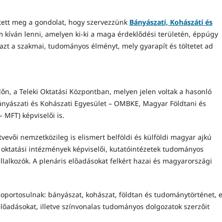
etett meg a gondolat, hogy szervezzünk
Bányászati, Kohászáti és
m kíván lenni, amelyen ki-ki a maga érdeklődési területén, éppúgy
zt a szakmai, tudományos élményt, mely gyarapít és töltetet ad
n, a Teleki Oktatási Központban, melyen jelen voltak a hasonló
nyászati és Kohászati Egyesület – OMBKE, Magyar Földtani és
 MFT) képviselői is.
vői nemzetközileg is elismert belföldi és külföldi magyar ajkú
 oktatási intézmények képviselői, kutatóintézetek tudományos
llalkozók. A plenáris előadásokat felkért hazai és magyarországi
soportosulnak: bányászat, kohászat, földtan és tudománytörténet, 
előadásokat, illetve színvonalas tudományos dolgozatok szerzőit