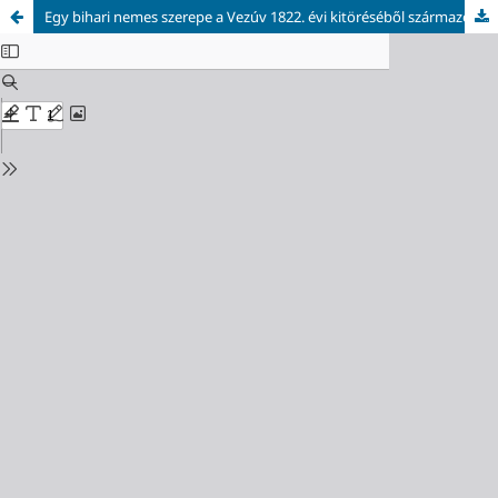
Egy bihari nemes szerepe a Vezúv 1822. évi kitöréséből származó mintáknak a Pannonhalmi Bencés Főapátságban őrzött Mitterpacher-gyűjteménybe kerülésében