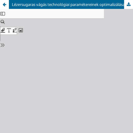
Lézersugaras vágás technológiai paramétereinek optimalizálása