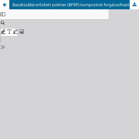
Bazaltszállal erősített polimer (BFRP) kompozitok forgácsolhatósági vizsgálata fúrási kísérletekkel