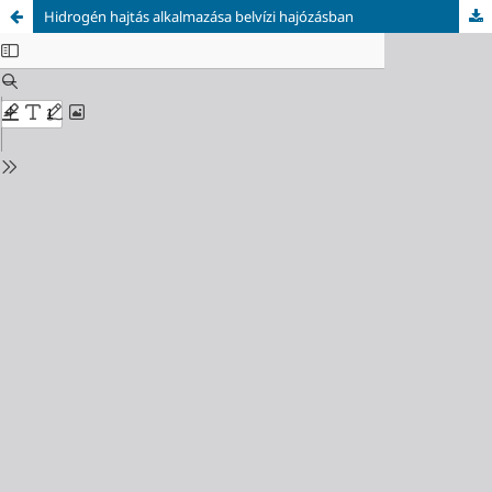
Hidrogén hajtás alkalmazása belvízi hajózásban