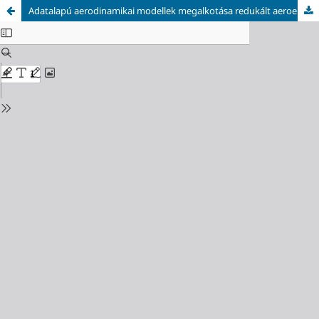
Adatalapú aerodinamikai modellek megalkotása redukált aeroelasztikus szimulációkhoz