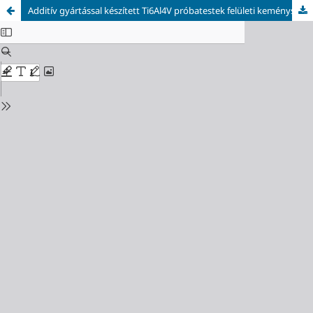
Additív gyártással készített Ti6Al4V próbatestek felületi keménységének vizsgálata