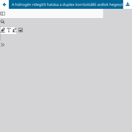
A hidrogén ridegítő hatása a duplex korrózióálló acélok hegesztett kötéseiben