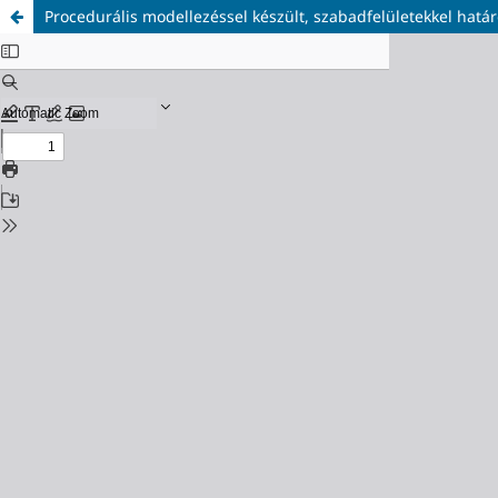
Procedurális modellezéssel készült, szabadfelületekkel hat