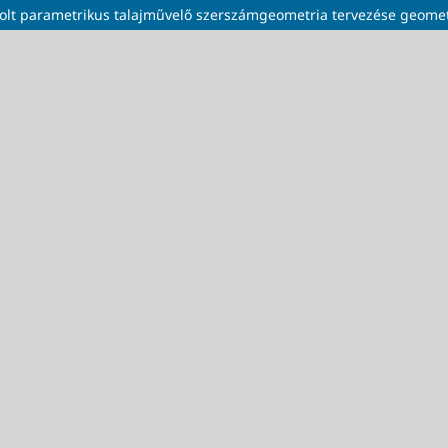
árolt parametrikus talajművelő szerszámgeometria tervezése geome