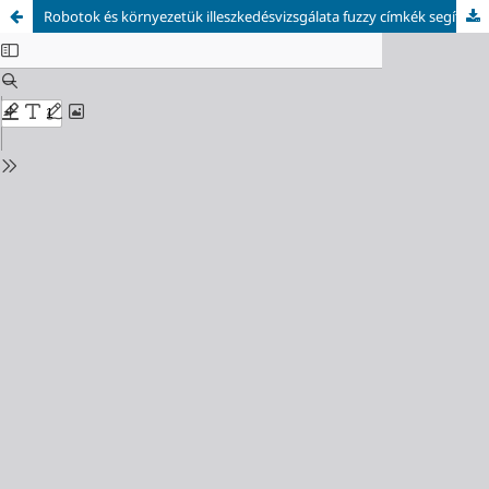
Robotok és környezetük illeszkedésvizsgálata fuzzy címkék segítségével