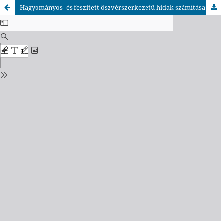
Hagyományos- és feszített öszvérszerkezetű hidak számítása L=45m