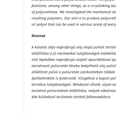
functions, among other things, as a crosslinking bui
of polyurethane. We investigated the mechanical an
resulting polymers. Our aim is to produce polyuret
oil polyol that can be used in various areas of every
Kivonat
A kutatás célja napraforgó olaj alapú poliolt tarta
előállítása a jó mechanikai tulajdonságok kialakítá
első lépésében napraforgó olajból epoxidálással epo
tartalmazó poliuretán láncba beépíthető olaj poliolt
előállított poliol a poliuretán szerkezetében többek
építőelemként is funkcionál. Vizsgáltuk a kapott p
termikus tulajdonságait. Mindezzel célunk, olyan na
tartalmú poliuretánok előállítása, melyek alkalma
élet különböző területein történő felhasználásra.