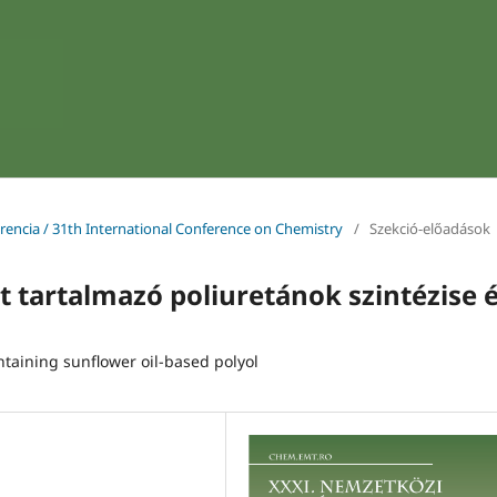
encia / 31th International Conference on Chemistry
/
Szekció-előadások
t tartalmazó poliuretánok szintézise 
ntaining sunflower oil-based polyol