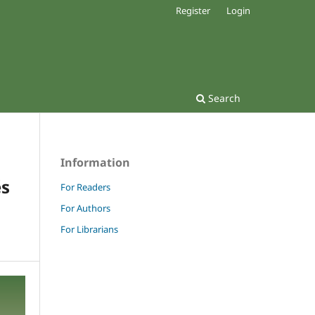
Register
Login
Search
Information
és
For Readers
For Authors
For Librarians