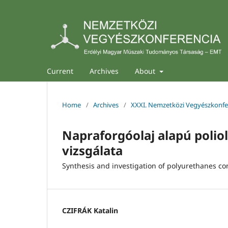
Current
Archives
About
Home
/
Archives
/
XXXI. Nemzetközi Vegyészkonfer
Napraforgóolaj alapú poliol
vizsgálata
Synthesis and investigation of polyurethanes co
CZIFRÁK Katalin