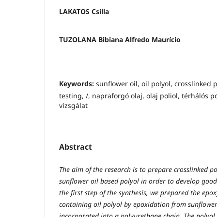
LAKATOS Csilla
TUZOLANA Bibiana Alfredo Maurício
Keywords:
sunflower oil, oil polyol, crosslinke
testing, /, napraforgó olaj, olaj poliol, térhálós
vizsgálat
Abstract
The aim of the research is to prepare crosslinked p
sunflower oil based polyol in order to develop good
the first step of the synthesis, we prepared the ep
containing oil polyol by epoxidation from sunflower
incorporated into a polyurethane chain. The polyol