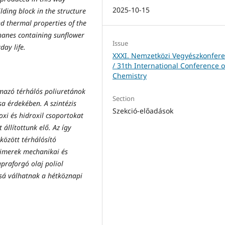
2025-10-15
lding block in the structure
d thermal properties of the
hanes containing sunflower
Issue
day life.
XXXI. Nemzetközi Vegyészkonfere
/ 31th International Conference 
Chemistry
lmazó térhálós poliuretánok
Section
sa érdekében. A szintézis
Szekció-előadások
xi és hidroxil csoportokat
 állítottunk elő. Az így
 között térhálósító
olimerek mechanikai és
praforgó olaj poliol
ssá válhatnak a hétköznapi