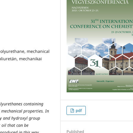
d polyurethane, mechanical
 poliuretán, mechanikai
olyurethanes containing
pdf
 mechanical properties. In
oxy and hydroxyl group
 oil that can be
Published
 produced in this way