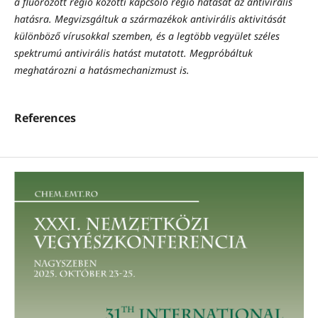
a fluorozott régió közötti kapcsoló régió hatását az antivirális
hatásra. Megvizsgáltuk a származékok antivirális aktivitását
különböző vírusokkal szemben, és a legtöbb vegyület széles
spektrumú antivirális hatást mutatott. Megpróbáltuk
meghatározni a hatásmechanizmust is.
References