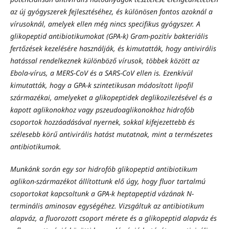
az új gyógyszerek fejlesztéséhez, és különösen fontos azoknál a
vírusoknál, amelyek ellen még nincs specifikus gyógyszer. A
glikopeptid antibiotikumokat (GPA-k) Gram-pozitív bakteriális
fertőzések kezelésére használják, és kimutatták, hogy antivirális
hatással rendelkeznek különböző vírusok, többek között az
Ebola-vírus, a MERS-CoV és a SARS-CoV ellen is. Ezenkívül
kimutatták, hogy a GPA-k szintetikusan módosított lipofil
származékai, amelyeket a glikopeptidek deglikozilezésével és a
kapott aglikonokhoz vagy pszeudoaglikonokhoz hidrofób
csoportok hozzáadásával nyernek, sokkal kifejezettebb és
szélesebb körű antivirális hatást mutatnak, mint a természetes
antibiotikumok.
Munkánk során egy sor hidrofób glikopeptid antibiotikum
aglikon-származékot állítottunk elő úgy, hogy fluor tartalmú
csoportokat kapcsoltunk a GPA-k heptapeptid vázának N-
terminális aminosav egységéhez. Vizsgáltuk az antibiotikum
alapváz, a fluorozott csoport mérete és a glikopeptid alapváz és