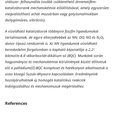
oldószer- felhasználás tovább csökkenthető átmenetifém-
katalizátoraink mechanokémiai előállításával, amely egyszerűen
megvalósítható achát mozsárban vagy golyósmalmokban
(bolygóműves, vibrációs).
A vízoldható katalizátorok többnyire foszfin ligandumokat
tartalmaznak, de egyre elterjedtebbek az NN, OO, NO és N₂O₂
donor típusú rendszerek is. Az NN ligandumok vízoldható
kereskedelmi forgalomban is kapható képviselője a 2,2′-
bikinolin-4,4′-dikarboxilát-dikálium só (BQC).
Munkánk során
hagyományos és mechanokémiai körülmények között állítottuk
elő a palládium(II)-BQC komplexet és hatékonyan alkalmaztuk a
vizes közegű Suzuki-Miyaura kapcsolásban. Eredményeink
hozzájárulhatnak új homogén katalitikus reakciók
kidolgozásához és mechanizmusuk megértéséhez.
References