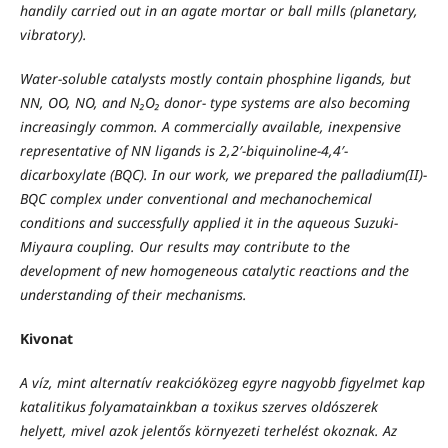
handily carried out in an agate mortar or ball mills (planetary,
vibratory).
Water-soluble catalysts mostly contain phosphine ligands, but
NN, OO, NO, and N₂O₂ donor- type systems are also becoming
increasingly common. A commercially available, inexpensive
representative of NN ligands is 2,2′-biquinoline-4,4′-
dicarboxylate (BQC).
In our work, we prepared the palladium(II)-
BQC complex under conventional and mechanochemical
conditions and successfully applied it in the aqueous Suzuki-
Miyaura coupling. Our results may contribute to the
development of new homogeneous catalytic reactions and the
understanding of their mechanisms.
Kivonat
A víz, mint alternatív reakcióközeg egyre nagyobb figyelmet kap
katalitikus folyamatainkban a toxikus szerves oldószerek
helyett, mivel azok jelentős környezeti terhelést okoznak. Az