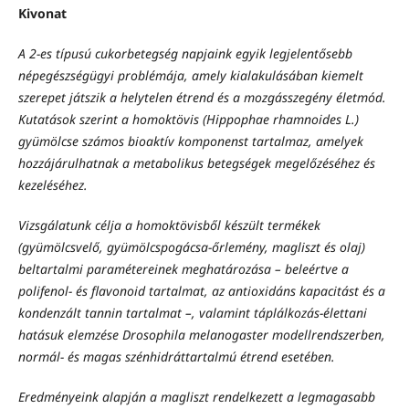
Kivonat
A 2-es típusú cukorbetegség napjaink egyik legjelentősebb
népegészségügyi problémája, amely kialakulásában kiemelt
szerepet játszik a helytelen étrend és a mozgásszegény életmód.
Kutatások szerint a homoktövis (Hippophae rhamnoides L.)
gyümölcse számos bioaktív komponenst tartalmaz, amelyek
hozzájárulhatnak a metabolikus betegségek megelőzéséhez és
kezeléséhez.
Vizsgálatunk célja a homoktövisből készült termékek
(gyümölcsvelő, gyümölcspogácsa-őrlemény, magliszt és olaj)
beltartalmi paramétereinek meghatározása – beleértve a
polifenol- és flavonoid tartalmat, az antioxidáns kapacitást és a
kondenzált tannin tartalmat –, valamint táplálkozás-élettani
hatásuk elemzése Drosophila melanogaster modellrendszerben,
normál- és magas szénhidráttartalmú étrend esetében.
Eredményeink alapján a magliszt rendelkezett a legmagasabb