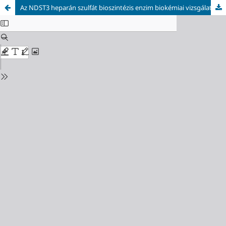
Az NDST3 heparán szulfát bioszintézis enzim biokémiai vizsgálata